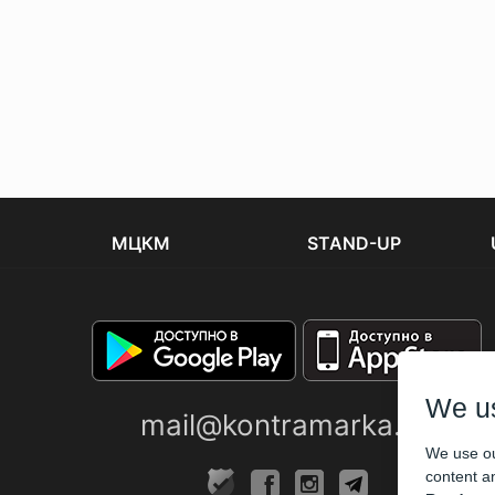
МЦКМ
STAND-UP
We u
mail@kontramarka.ua
We use ou
content an