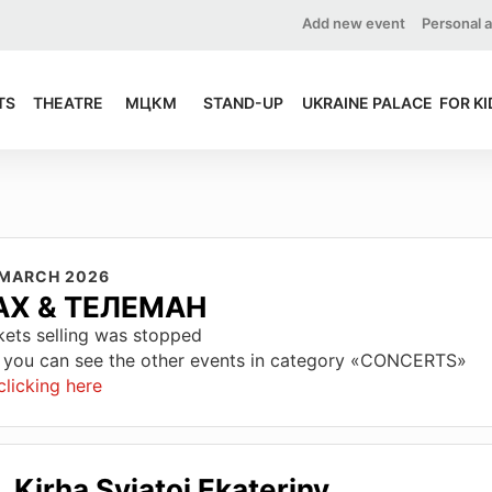
Add new event
Personal 
TS
THEATRE
МЦКМ
STAND-UP
UKRAINE PALACE
FOR KI
 MARCH 2026
АХ & ТЕЛЕМАН
kets selling was stopped
 you can see the other events in category «CONCERTS»
clicking here
Kirha Svjatoj Ekateriny