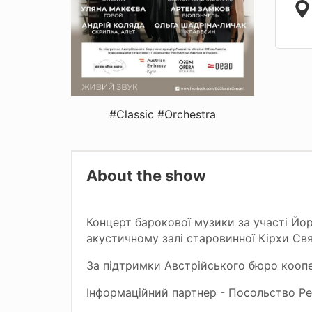
#Classic
#Orchestra
About the show
Концерт барокової музики за участі Йор
акустичному залі старовинної Кірхи Свя
За підтримки Австрійського бюро коопера
Інформаційний партнер - Посольство Рес