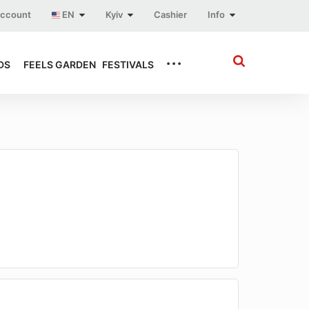
account
EN
Kyiv
Cashier
Info
...
DS
FEELS GARDEN
FESTIVALS