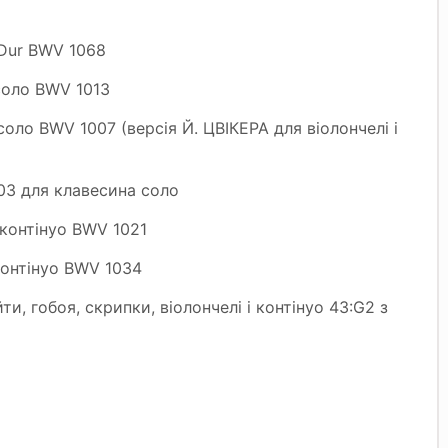
-Dur BWV 1068
 соло BWV 1013
 соло BWV 1007 (версія Й. ЦВІКЕРА для віолончелі і
03 для клавесина соло
 контінуо BWV 1021
 контінуо BWV 1034
и, гобоя, скрипки, віолончелі і контінуо 43:G2 з