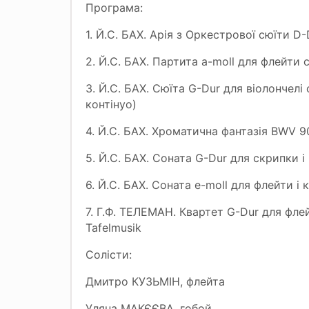
Програма:
1. Й.С. БАХ. Арія з Оркестрової сюїти D
2. Й.С. БАХ. Партита a-moll для флейти
3. Й.С. БАХ. Сюїта G-Dur для віолончелі
контінуо)
4. Й.С. БАХ. Хроматична фантазія BWV 9
5. Й.С. БАХ. Соната G-Dur для скрипки і
6. Й.С. БАХ. Соната e-moll для флейти і
7. Г.Ф. ТЕЛЕМАН. Квартет G-Dur для флейт
Tafelmusik
Солісти:
Дмитро КУЗЬМІН, флейта
Уляна МАКЄЄВА, гобой