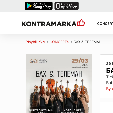
CONCER
Playbill Kyiv
»
CONCERTS
»
БАХ & ТЕЛЕМАН
29
Б
Tic
But
By 