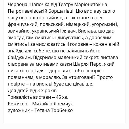
Червона Шапочка від Театру Маріонеток на
Петропавлівській Борщагівці! Цю виставу свого
часу не просто прийняв, а закохався в неї
французький, польський, німецький, угорський і,
звичайно, український Глядач. Вистава, що дає
змогу дітям сміятись і дивуватись, а дорослим
сміятись і замислюватись. І головне – кожен в ній
знайде для себе те, що не залишить його
байдужим. Відкриємо маленький секрет: вистава
створена за мотивами казки Шарля Перо, який
писав історії для... дорослих, тобто історії з
повчанням, з мораллю. Заінтриговані? Просто
повірте – на виставі буде ще цікавіше.
Для дітей від 3-х років.
Тривалість вистави – 45 хв.
Режисер – Михайло Яремчук
Художник – Тетяна Торбенко