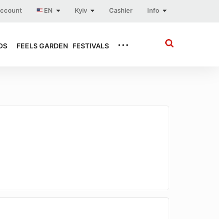
account
EN
Kyiv
Cashier
Info
...
DS
FEELS GARDEN
FESTIVALS