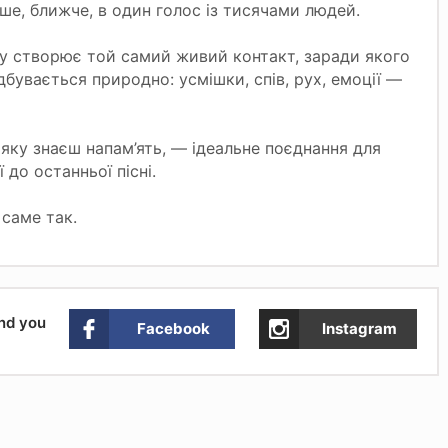
ше, ближче, в один голос із тисячами людей.
зу створює той самий живий контакт, заради якого
дбувається природно: усмішки, спів, рух, емоції —
, яку знаєш напам’ять, — ідеальне поєднання для
до останньої пісні.
 саме так.
and you
Facebook
Instagram