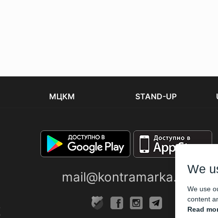
МЦКМ
STAND-UP
We u
mail@kontramarka.ua
We use ou
content an
Read mor