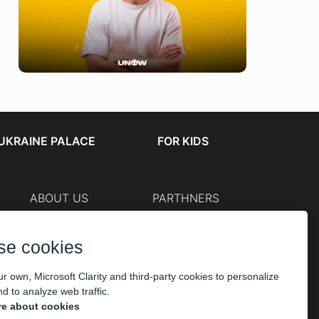
UKRAINE PALACE
FOR KIDS
ABOUT US
PARTHNERS
Cashier
The organizers
Corporate customers
se cookies
PAYMENT
r own, Microsoft Clarity and third-party cookies to personalize
d to analyze web traffic.
e about cookies