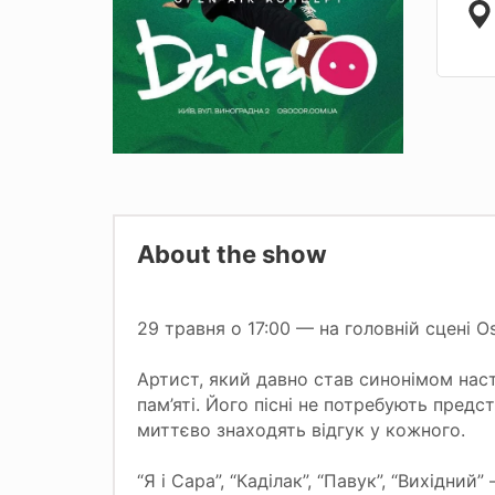
About the show
29 травня о 17:00 — на головній сцені O
Артист, який давно став синонімом наст
пам’яті. Його пісні не потребують предс
миттєво знаходять відгук у кожного.
“Я і Сара”, “Каділак”, “Павук”, “Вихідний