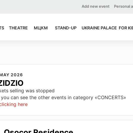
Add new event
Personal 
TS
THEATRE
МЦКМ
STAND-UP
UKRAINE PALACE
FOR KI
 MAY 2026
ZIDZIO
kets selling was stopped
 you can see the other events in category «CONCERTS»
clicking here
Osocor Residence