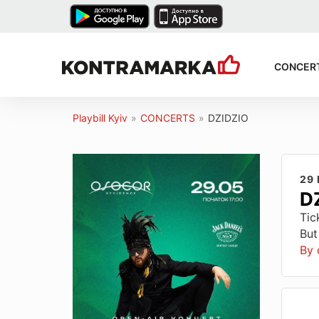
CONCER
Playbill Kyiv
»
CONCERTS
»
DZIDZIO
29
D
Tic
But
By 