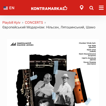
EN
Playbill Kyiv
»
CONCERTS
»
Європейський Модернізм: Нільсен, Лятошинський, Шамо