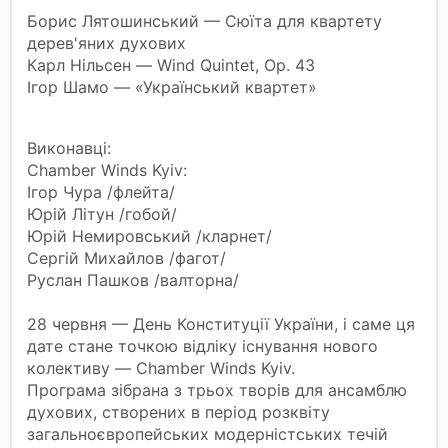
Борис Лятошинський — Сюїта для квартету
дерев'яних духових
Карл Нільсен — Wind Quintet, Op. 43
Ігор Шамо — «Український квартет»
Виконавці:
Chamber Winds Kyiv:
Ігор Чура /флейта/
Юрій Літун /гобой/
Юрій Немировський /кларнет/
Сергій Михайлов /фагот/
Руслан Пашков /валторна/
28 червня — День Конституції України, і саме ця
дате стане точкою відліку існування нового
колективу — Chamber Winds Kyiv.
Програма зібрана з трьох творів для ансамблю
духових, створених в період розквіту
загальноєвропейських модерністських течій