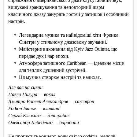
справжнього американського джаз-клубу: живий звук,
вишукані аранжування та неповторний шарм
класичного джазу занурять гостей у затишок і особливий
настрій.
Легендарна музика та найвідоміші хіти Френка
Сінатри у стильному джазовому звучанні.
Майстерне виконання від Kyiv Jazz Quintet, що
передає дух і чар епохи.
Атмосфера затишного Caribbean — ідеальне місце
для теплих душевний зустрічей.
Ця музика створює настрій та надихає.
Для вас на сцені:
Павло
Пигура
— вокал
Дмитро Bobeen Александров — саксофон
Родіон Іванов — клавішні
Сергій
Клюєнко
— контрабас
Олександр Лебеденко — барабани
Не пропустіть концерт, коли світло софітів, мелодії