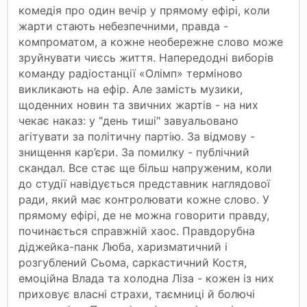
комедія про один вечір у прямому ефірі, коли
жарти стають небезпечними, правда -
компроматом, а кожне необережне слово може
зруйнувати чиєсь життя. Напередодні виборів
команду радіостанції «Олімп» терміново
викликають на ефір. Але замість музики,
щоденних новин та звичних жартів - на них
чекає наказ: у "день тиші" завуальовано
агітувати за політичну партію. За відмову -
знищення кар’єри. За помилку - публічний
скандал. Все стає ще більш напруженим, коли
до студії навідується представник наглядової
ради, який має контролювати кожне слово. У
прямому ефірі, де не можна говорити правду,
починається справжній хаос. Правдорубна
діджейка-панк Люба, харизматичний і
розгублений Сьома, саркастичний Костя,
емоційна Влада та холодна Ліза - кожен із них
приховує власні страхи, таємниці й болючі