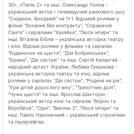
30», «Папік 2» та інші. Олександр Попов -
український актор і телеведучий ранкового шоу
"Сніданок. Вихідний" на 1+1. Відомий ролями у
фільмі "Кохання без контракту", "Справжній
Санта" і серіалами "Хазяйка", "Люся інтерн" та
інші. Віталіна Біблів – українська акторка театру
і кіно. Відома ролями у фільмах та серіалах
"Будиночок на щастя", "Дім Бобринських",
"Брама", "Дві сестри" та інші. Сергій Калантай -
народний артист України. Любава Грешнова -
українська акторка театру та кіно, відома
ролями у серіалах "Дві сестри", "Родина на рік",
"Ігри дітей дорослого віку", "Трикутник долі",
"Чуже щастя" та інші. Ярослав Шахторін -
український актор кіно та серіалів "Ворон та
Воробйов", "Одні", "Виклик 2", "Люся інтерн" та
інші. Павло Наконечний - український стронгмен
та пауерліфтер.