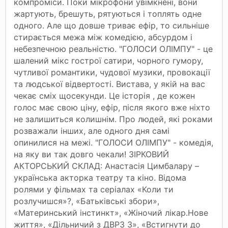
компроміси. Поки мікрофони увімкнені, вони
жартують, брешуть, рятуються і топлять одне
одного. Але що довше триває ефір, то сильніше
стирається межа між комедією, абсурдом і
небезпечною реальністю. "ГОЛОСИ ОЛІМПУ" - це
шалений мікс гострої сатири, чорного гумору,
чутливої романтики, чудової музики, провокації
та людської відвертості. Вистава, у якій на вас
чекає сміх щосекунди. Це історія , де кожен
голос має свою ціну, ефір, після якого вже ніхто
не залишиться колишнім. Про людей, які роками
розважали інших, але одного дня самі
опинилися на межі. "ГОЛОСИ ОЛІМПУ" - комедія,
на яку ви так довго чекали! ЗІРКОВИЙ
АКТОРСЬКИЙ СКЛАД: Анастасія Цимбалару –
українська акторка театру та кіно. Відома
ролями у фільмах та серіалах «Коли ти
розлучишся»?, «Батьківські збори»,
«Материнський інстинкт», «Жіночий лікар.Нове
життя», «Дільничий з ДВРЗ 3», «Встигнути до