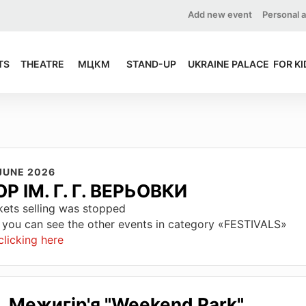
Add new event
Personal 
TS
THEATRE
МЦКМ
STAND-UP
UKRAINE PALACE
FOR KI
JUNE 2026
Р ІМ. Г. Г. ВЕРЬОВКИ
kets selling was stopped
 you can see the other events in category «FESTIVALS»
clicking here
Межигір'я "Weekend Park"