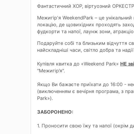
Фантастичний ХОР, віртуозний ОРКЕСТР
Межигір'я WeekendPark – це унікальний 
локацію, де щовихідних проходять заходи
фудкорти та напої, лаунж зони, атракціо
Подаруйте собі та близьким відчуття св
найскладніші часи, світло добра та надії
Купівля квитка до «Weekend Park»
НЕ зв
"Межигір’я".
Якщо Ви бажаєте приїхати до 16:00 - не
(виключенням є вечірня програма, з пр
Park»).
ЗАБОРОНЕНО:
1. Проносити свою їжу та напої (окрім ди