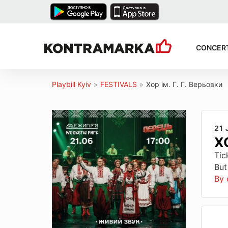
CONCER
Playbill Kyiv
»
FESTIVALS
»
Хор ім. Г. Г. Верьовки
21 
ХО
Tic
But
By 