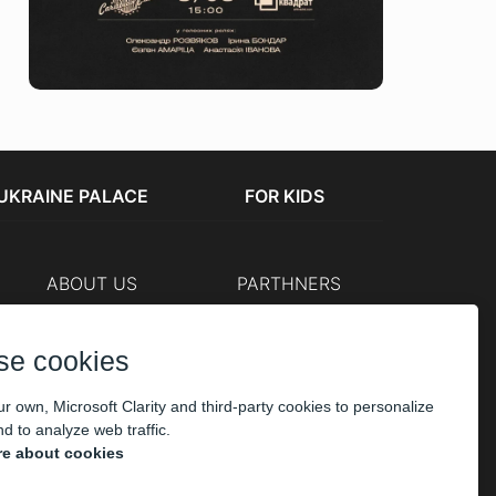
UKRAINE PALACE
FOR KIDS
ABOUT US
PARTHNERS
Cashier
The organizers
Corporate customers
se cookies
PAYMENT
r own, Microsoft Clarity and third-party cookies to personalize
d to analyze web traffic.
e about cookies