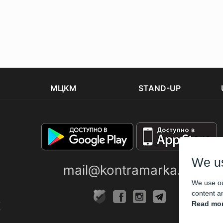
МЦКМ
STAND-UP
We u
mail@kontramarka.ua
We use ou
content an
Read mor