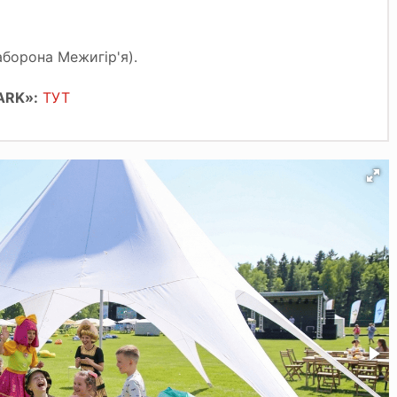
заборона Межигір'я).
ARK»:
ТУТ