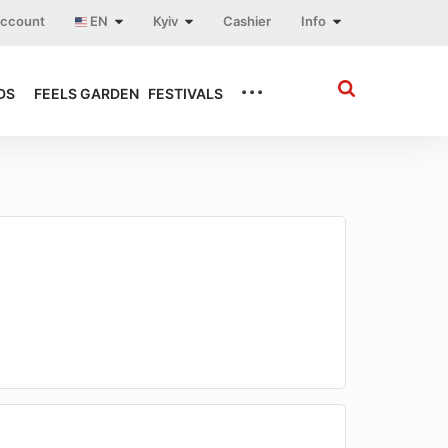
account
EN
Kyiv
Cashier
Info
...
DS
FEELS GARDEN
FESTIVALS