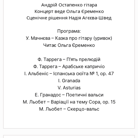
Андрій Остапенко гітара
Концерт веде Ольга Єременко
Сценічне рішення Надія Агєєва-Швед
Програма:
У. Мачнєва – Казка про гітару (уривок)
Читає Ольга Єременко
Ф. Таррега – П’ять прелюдій
Ф. Таррега – Арабське капричіо
І. Альбеніс – Іспанська сюїта № 1, op. 47
I. Granada
V. Asturias
Е. Гранадос – Поетичні вальси
М. Льобет – Варіації на тему Сора, ор. 15
М. Льобет – Скерцо-вальс