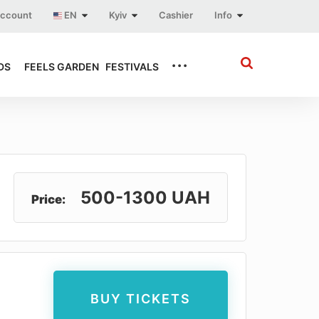
account
EN
Kyiv
Cashier
Info
...
DS
FEELS GARDEN
FESTIVALS
500-1300 UAH
Price:
BUY TICKETS