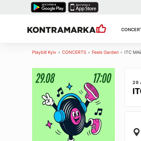
CONCER
Playbill Kyiv
»
CONCERTS
»
Feels Garden
»
ІТС МА
29
І