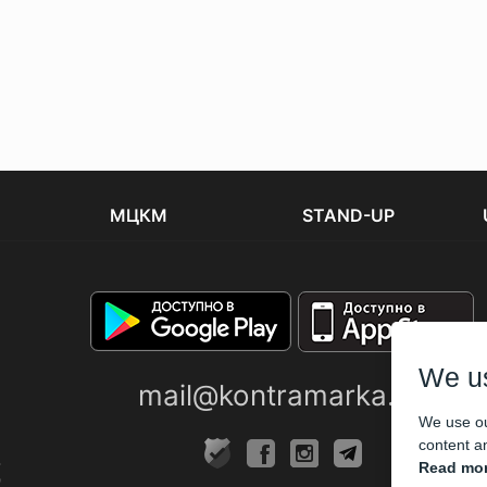
МЦКМ
STAND-UP
We u
mail@kontramarka.ua
We use ou
content an
Read mor