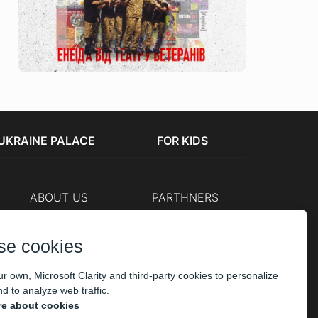
UKRAINE PALACE
FOR KIDS
ABOUT US
PARTHNERS
Cashier
The organizers
Corporate customers
se cookies
PAYMENT
r own, Microsoft Clarity and third-party cookies to personalize
d to analyze web traffic.
e about cookies