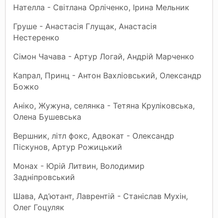
Нателла - Світлана Орліченко, Ірина Мельник
Груше - Анастасія Глущак, Анастасія
Нестеренко
Сімон Чачава - Артур Логай, Андрій Марченко
Капрал, Принц - Антон Вахліовський, Олександр
Божко
Аніко, Жужуна, селянка - Тетяна Круліковська,
Олена Бушевська
Вершник, літл фокс, Адвокат - Олександр
Піскунов, Артур Рожицький
Монах - Юрій Литвин, Володимир
Задніпровський
Шава, Ад’ютант, Лаврентій - Станіслав Мухін,
Олег Гоцуляк