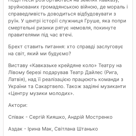
зруйнованих громадянською війною, де мораль і
справедливість доводиться відбудовувати з
руїн. У центрі історії служниця Груше, яка попри
смертельні ризики рятує немовля, покинуте
правителями під час втечі.
Брехт ставить питання: хто справді заслуговує
на світ, який ми будуємо?
Виставу «Кавказьке крейдяне коло» Театру на
Лівому березі подарував Театр Дайлес (Рига,
Латвія), над її реалізацією працюють команди з
України та Сакартвело. Також задіяні музиканти
«Центру музики молодих».
Актори:
Співак - Сергій Кияшко, Андрій Мостренко
Аздак - Ірина Мак, Світлана Штанько