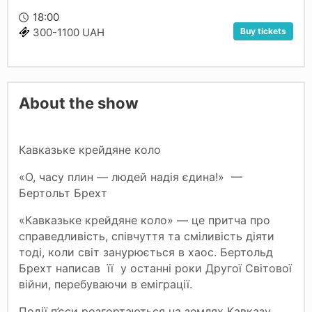
18:00
Buy tickets
300-1100 UAH
About the show
Кавказьке крейдяне коло
«О, часу плин — людей надія єдина!» —
Бертольт Брехт
«Кавказьке крейдяне коло» — це притча про
справедливість, співчуття та сміливість діяти
тоді, коли світ занурюється в хаос. Бертольд
Брехт написав її у останні роки Другої Світової
війни, перебуваючи в еміграції.
Події п’єси розгортаються на землях Кавказу,