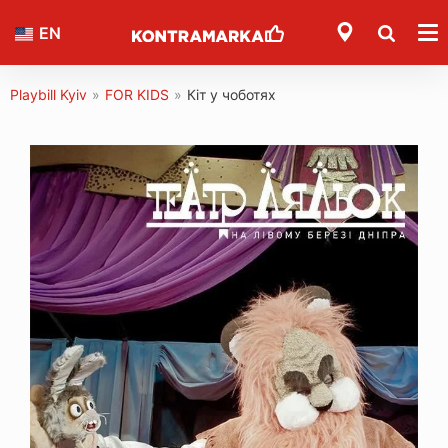
EN
Playbill Kyiv
»
FOR KIDS
»
Кіт у чоботях