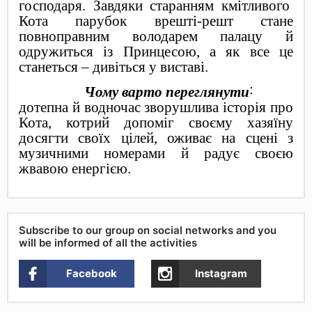
господаря. Завдяки старанням кмітливого
Кота парубок врешті-решт стане
повноправним володарем палацу й
одружиться із Принцесою, а як все це
станеться – дивіться у виставі.
:
Чому варто переглянути
дотепна й водночас зворушлива історія про
Кота, котрий допоміг своєму хазяїну
досягти своїх цілей, оживає на сцені з
музичними номерами й радує своєю
жвавою енергією.
Subscribe to our group on social networks and you
will be informed of all the activities
Facebook
Instagram