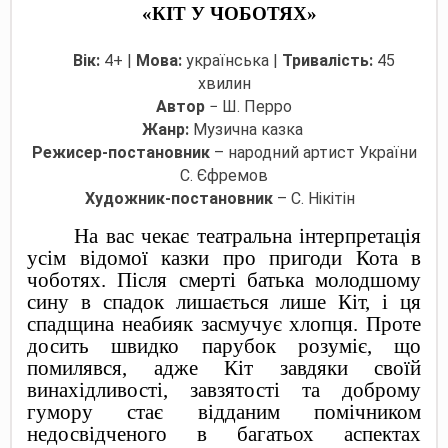
«КІТ У ЧОБОТЯХ»
Вік:
4+ |
Мова:
українська |
Тривалість:
45
хвилин
Автор
− Ш. Перро
Жанр:
Музична казка
Режисер-постановник
– народний артист України
С. Єфремов
Художник-постановник
– С. Нікітін
На вас чекає театральна інтерпретація
усім відомої казки про пригоди Кота в
чоботях. Після смерті батька молодшому
сину в спадок лишається лише Кіт, і ця
спадщина неабияк засмучує хлопця. Проте
досить швидко парубок розуміє, що
помилявся, адже Кіт завдяки своїй
винахідливості, завзятості та доброму
гумору стає відданим помічником
недосвідченого в багатьох аспектах