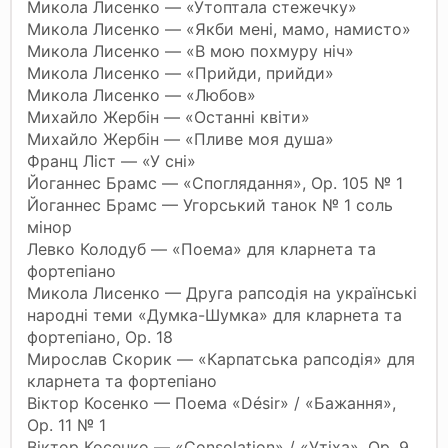
Микола Лисенко — «Утоптала стежечку»
Микола Лисенко — «Якби мені, мамо, намисто»
Микола Лисенко — «В мою похмуру ніч»
Микола Лисенко — «Прийди, прийди»
Микола Лисенко — «Любов»
Михайло Жербін — «Останні квіти»
Михайло Жербін — «Пливе моя душа»
Франц Ліст — «У сні»
Йоганнес Брамс — «Споглядання», Op. 105 № 1
Йоганнес Брамс — Угорський танок № 1 соль
мінор
Левко Колодуб — «Поема» для кларнета та
фортепіано
Микола Лисенко — Друга рапсодія на українські
народні теми «Думка-Шумка» для кларнета та
фортепіано, Op. 18
Мирослав Скорик — «Карпатська рапсодія» для
кларнета та фортепіано
Віктор Косенко — Поема «Désir» / «Бажання»,
Op. 11 № 1
Віктор Косенко — «Consolation» / «Утіха», Op. 9