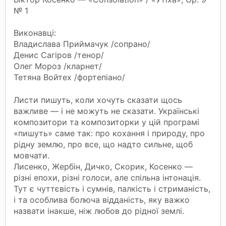
№ 1
Виконавці:
Владислава Приймачук /сопрано/
Денис Сагіров /тенор/
Олег Мороз /кларнет/
Тетяна Войтех /фортепіано/
Листи пишуть, коли хочуть сказати щось
важливе — і не можуть не сказати. Українські
композитори та композиторки у цій програмі
«пишуть» саме так: про кохання і природу, про
рідну землю, про все, що надто сильне, щоб
мовчати.
Лисенко, Жербін, Дичко, Скорик, Косенко —
різні епохи, різні голоси, але спільна інтонація.
Тут є чуттєвість і сумнів, палкість і стриманість,
і та особлива болюча відданість, яку важко
назвати інакше, ніж любов до рідної землі.