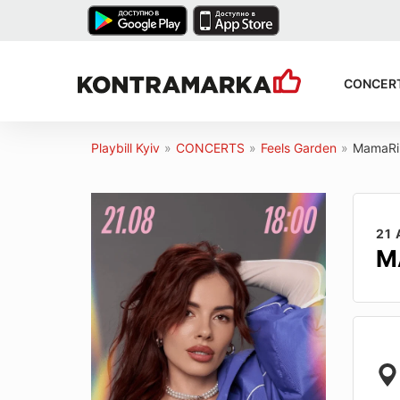
CONCER
Playbill Kyiv
»
CONCERTS
»
Feels Garden
»
MamaRik
21
M