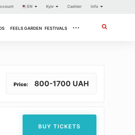
account
EN
Kyiv
Cashier
Info
...
DS
FEELS GARDEN
FESTIVALS
800-1700 UAH
Price:
BUY TICKETS