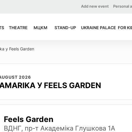
Add new event
Personal 
TS
THEATRE
МЦКМ
STAND-UP
UKRAINE PALACE
FOR KI
a у Feels Garden
 AUGUST 2026
AMARIKA У FEELS GARDEN
Feels Garden
ВДНГ, пр-т Академіка Глушкова 1А