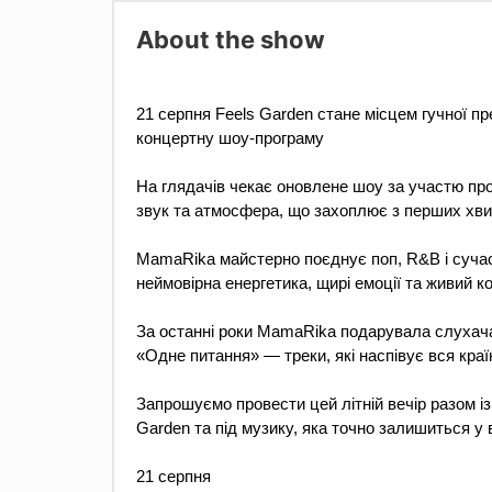
About the show
21 серпня Feels Garden стане місцем гучної 
концертну шоу-програму
На глядачів чекає оновлене шоу за участю проф
звук та атмосфера, що захоплює з перших хви
MamaRika майстерно поєднує поп, R&B і сучасн
неймовірна енергетика, щирі емоції та живий ко
За останні роки MamaRika подарувала слухача
«Одне питання» — треки, які наспівує вся краї
Запрошуємо провести цей літній вечір разом із
Garden та під музику, яка точно залишиться у