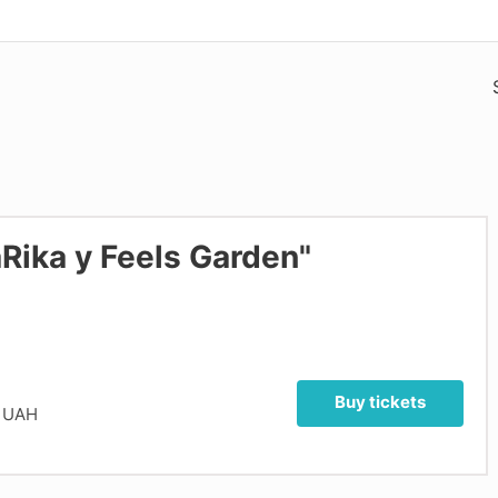
Rika у Feels Garden"
Buy tickets
 UAH