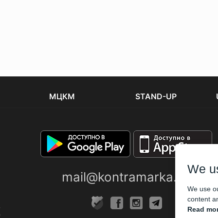
МЦКМ
STAND-UP
We u
mail@kontramarka.ua
We use ou
content an
Read mor