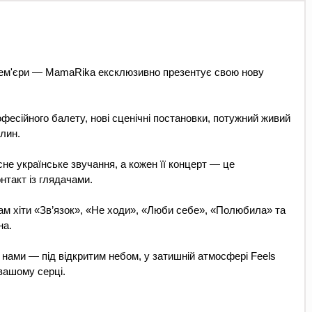
прем'єри — MamaRika ексклюзивно презентує свою нову 
есійного балету, нові сценічні постановки, потужний живий 
лин.
е українське звучання, а кожен її концерт — це 
нтакт із глядачами.
м хіти «Зв’язок», «Не ходи», «Люби себе», «Полюбила» та 
на.
 нами — під відкритим небом, у затишній атмосфері Feels 
 вашому серці.