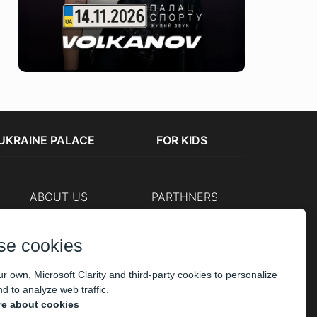
UKRAINE PALACE
FOR KIDS
ABOUT US
PARTHNERS
Cashier
The organizers
Corporate customers
se cookies
PAYMENT
r own, Microsoft Clarity and third-party cookies to personalize
d to analyze web traffic.
e about cookies