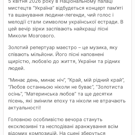
5 квітня 2026 року в Національному палаці
мистецтв “Україна” відбудеться концерт пам’яті
та вшанування людини-легенди, чий голос і
мелодії стали символом української естради. В
цей вечір зірки заспівають найкращі пісні
Миколи Мозгового.
Золотий репертуар маестро – це музика, яку
співають мільйони. Його пісні наповнені
щирістю, любов’ю до життя, України та рідних
людей.
“Минає день, минає ніч”, “Край, мій рідний край”,
“Любов останньою ніколи не буває”, “Золотиста
осінь”, “Материнська любов” та ще десятки
пісень, які змінили епоху та ніколи не втрачають
актуальності!
Головною особливістю вечора стануть
ексклюзивні та несподівані аранжування всім
відомих композицій. На сцені зберуться