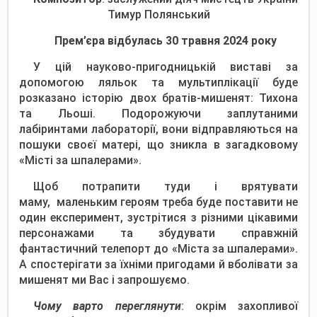
Тимур Полянський
Прем’єра відбулась 30 травня 2024 року
У цій науково-пригодницькій виставі за
допомогою ляльок та мультиплікації буде
розказано історію двох братів-мишенят: Тихона
та Льоші. Подорожуючи заплутаними
лабіринтами лабораторії, вони відправляються на
пошуки своєї матері, що зникла в загадковому
«Місті за шпалерами».
Щоб потрапити туди і врятувати
маму, маленьким героям треба буде поставити не
один експеримент, зустрітися з різними цікавими
персонажами та збудувати справжній
фантастичний телепорт до «Міста за шпалерами».
А спостерігати за їхніми пригодами й вболівати за
мишенят ми Вас і запрошуємо.
Чому варто переглянути
: окрім захопливої