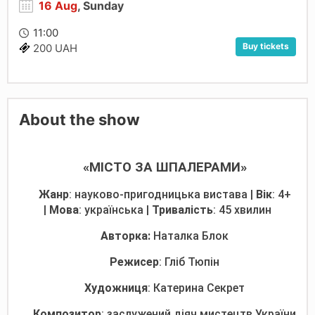
16 Aug
, Sunday
11:00
Buy tickets
200 UAH
About the show
«МІСТО ЗА ШПАЛЕРАМИ
»
Жанр
: науково-пригодницька вистава |
Вік
: 4+
|
Мова
: українська |
Тривалість
: 45 хвилин
Авторка:
Наталка Блок
Режисер
: Гліб Тюпін
Художниця
: Катерина Секрет
Композитор
: заслужений діяч мистецтв України