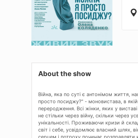
About the show
Війна, яка по суті є антонімом життя, н
просто посиджу?" - моновистава, в якій
переродження. Всі жінки, яких у вистав
не стільки через війну, скільки через у
унікальності. Проживаючи кризи й склад
світ і себе, усвідомлює власний шлях, ві
серцем і потроху починає розправляти 