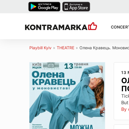
CONCER
Playbill Kyiv
»
THEATRE
»
Олена Кравець. Моновис
13
О
П
Tic
But
By 