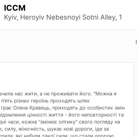
ICCM
Kyiv, Нeroyiv Nebesnoyi Sotnі Alley, 1
авчила нас жити, а не проживати його. "Можна я
 п’ять різних героїнь проходять шлях
і грає Олена Кравець, приходять до особистих змін
свідомлення цінності життя - його неповторності та
ні часи, кожна "змінює оптику" свого погляду на
к, силу, жіночність, шукає нові дороги, іде за
крила, які набули такої сили, що стали опорою…