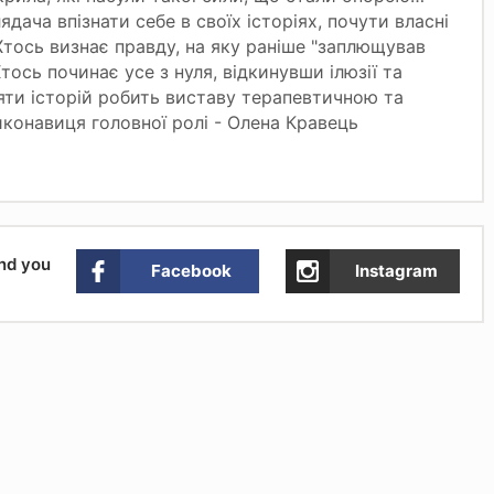
дача впізнати себе в своїх історіях, почути власні
 Хтось визнає правду, на яку раніше "заплющував
Хтось починає усе з нуля, відкинувши ілюзії та
яти історій робить виставу терапевтичною та
конавиця головної ролі - Олена Кравець
and you
Facebook
Instagram