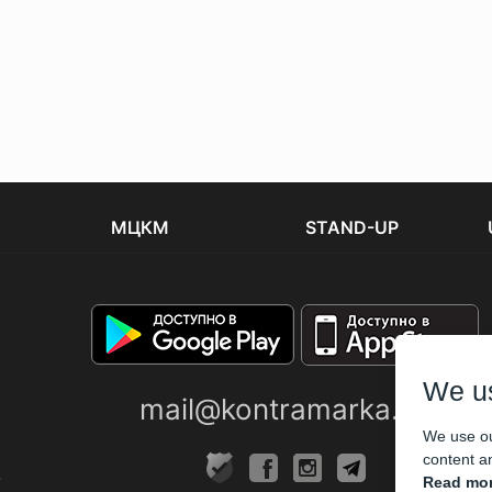
МЦКМ
STAND-UP
We u
mail@kontramarka.ua
We use ou
content an
Read mor