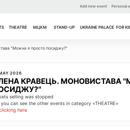
Add new event
Personal 
TS
THEATRE
МЦКМ
STAND-UP
UKRAINE PALACE
FOR KI
тава "Можна я просто посиджу?"
 MAY 2026
ЛЕНА КРАВЕЦЬ. МОНОВИСТАВА "
ОСИДЖУ?"
kets selling was stopped
 you can see the other events in category «THEATRE»
clicking here