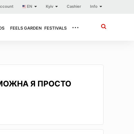
account
EN
Kyiv
Cashier
Info
...
DS
FEELS GARDEN
FESTIVALS
МОЖНА Я ПРОСТО