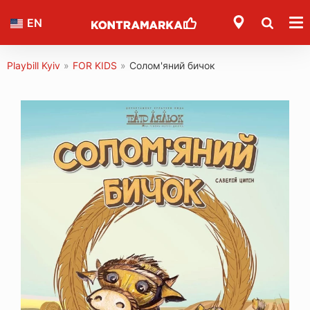
EN
Playbill Kyiv
»
FOR KIDS
»
Солом'яний бичок