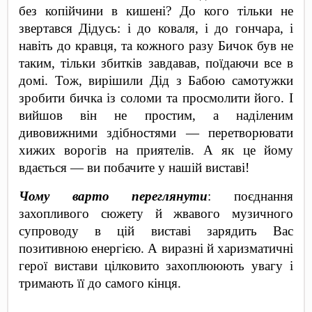
без копійчини в кишені? До кого тільки не 
звертався Дідусь: і до коваля, і до гончара, і 
навіть до кравця, та кожного разу Бичок був не 
таким, тільки збитків завдавав, поїдаючи все в 
домі. Тож, вирішили Дід з Бабою самотужки 
зробити бичка із соломи та просмолити його. І 
вийшов він не простим, а наділеним 
дивовижними здібностями — перетворювати 
хижих ворогів на приятелів. А як це йому 
вдається — ви побачите у нашій виставі!
Чому варто переглянути
: поєднання 
захопливого сюжету й жвавого музичного 
супроводу в цій виставі зарядить Вас 
позитивною енергією. А виразні й харизматичні 
герої вистави цілковито захоплююють увагу і 
тримають її до самого кінця.