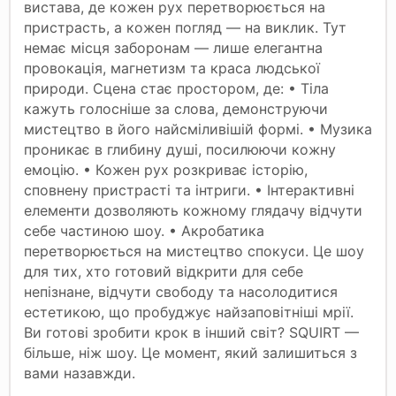
вистава, де кожен рух перетворюється на
пристрасть, а кожен погляд — на виклик. Тут
немає місця заборонам — лише елегантна
провокація, магнетизм та краса людської
природи. Сцена стає простором, де: • Тіла
кажуть голосніше за слова, демонструючи
мистецтво в його найсміливішій формі. • Музика
проникає в глибину душі, посилюючи кожну
емоцію. • Кожен рух розкриває історію,
сповнену пристрасті та інтриги. • Інтерактивні
елементи дозволяють кожному глядачу відчути
себе частиною шоу. • Акробатика
перетворюється на мистецтво спокуси. Це шоу
для тих, хто готовий відкрити для себе
непізнане, відчути свободу та насолодитися
естетикою, що пробуджує найзаповітніші мрії.
Ви готові зробити крок в інший світ? SQUIRT —
більше, ніж шоу. Це момент, який залишиться з
вами назавжди.