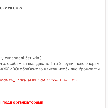
0-х та 00-х
 у супроводі батьків ).
ю: особам з інвалідністю 1 та 2 групи, пенсіонерам
. ВАЖЛИВО: обов’язково квиток необхідно бронювати
tmdGz9_O4draTaFlhLjvdADivhn-I3-B-iUjzQ
 події організаторами.