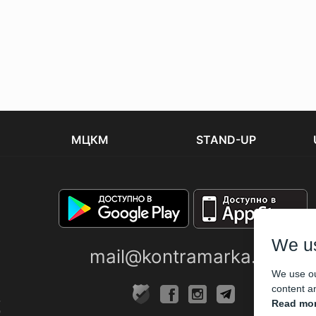
МЦКМ
STAND-UP
We u
mail@kontramarka.ua
We use ou
content an
Read mor