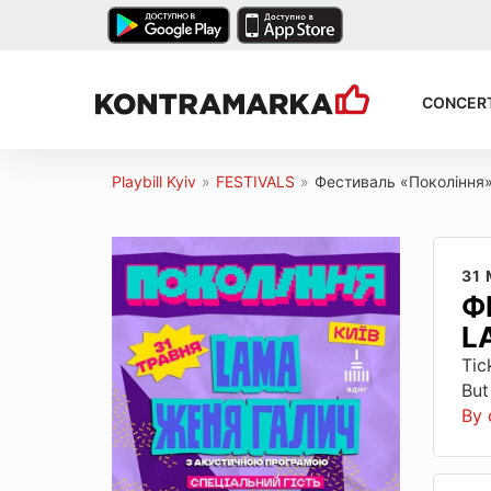
CONCER
Playbill Kyiv
»
FESTIVALS
»
Фестиваль «Покоління»
31
Ф
L
Tic
But
By 