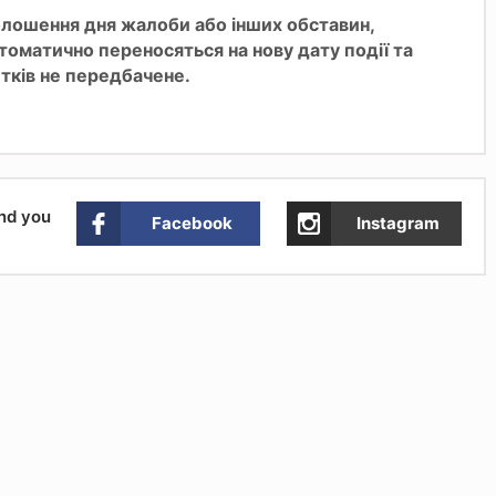
голошення дня жалоби або інших обставин,
втоматично переносяться на нову дату події та
тків не передбачене.
and you
Facebook
Instagram