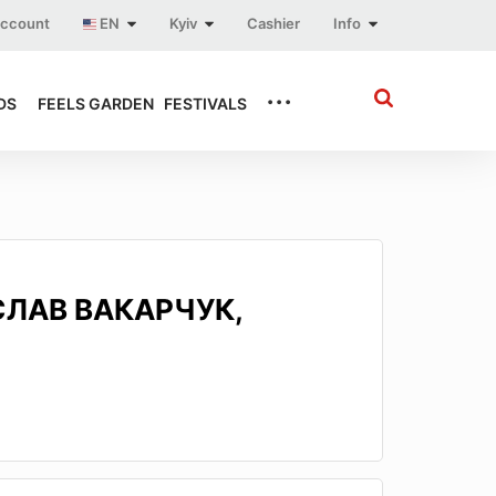
account
EN
Kyiv
Cashier
Info
...
DS
FEELS GARDEN
FESTIVALS
ЛАВ ВАКАРЧУК,