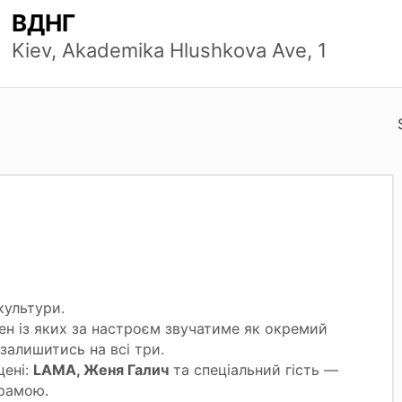
ВДНГ
Kiev, Akademika Hlushkova Ave, 1
культури.
жен із яких за настроєм звучатиме як окремий
залишитись на всі три.
цені:
LAMA, Женя Галич
та спеціальний гість —
рамою.