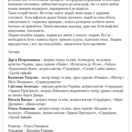
іменовані тектонікою, найчастіше ведуть до катастроф, так і в житті любов
можна знищити недовірою, перевіряючи її на міцність.
Таких історій багато. Ви точно знаєте людей, яким нудно у здорових
стосунках. Хоча інфополе дедалі більше просвічує людей на теми аб'юзу,
співзалежності, «червоних прапорів», чомусь розмірене особисте життя
багатьох не приваблює. Навіть викликає недовіру, адже має бути конфлікт,
нервування, токсичність.
Людині потрібна людина, людина все життя у пошуку людини. Все це -
необхідність бути з кимось поруч, тримати за руку, відчувати тепло. Людина
народжується, і все, що вона робить - намагається бути щасливою.
Актори:
Дар'я Петрожицька
– актриса театру та кіно, телеведуча, заслужена
артистка України, зірка серіалів «Папік», «Встигнути до 30-ти», «Табун»,
«Бурштинові Копи», актриса вистав «Серцеїдки», «Сильні Слабкі жінки»,
«Третій зайвий»
Валентин Томусяк
– актор театру та кіно, зірка серіалів «Реванш», «Містер і
Місіс Малишки», «Справедливість»
Світлана Золотько
– народна артистка України, актриса вистав «Серцеїдки»,
«Зіркові Пристрасті», актриса Київського академічного театру драми і комедії
на лівому березі Дніпра
Наталя Васько
– актриса театру та кіно, актриса вистав «Серцеїдки», «Вірні
Дружини», «Дівич-вечір»
Ольга Атанасова
– актриса театру та кіно, зірка серіалів «Кохання та
полум'я», «Папаньки», актриса вистав «Зіркові Пристрасті», «Серцеїдки»,
«Третій Зайвий»
Режисер – Ольга Онопріюк
Художник – Вероніка Риженко