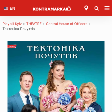
EN
Playbill Kyiv
»
THEATRE
»
Central House of Officers
»
Тектоніка Почуттів