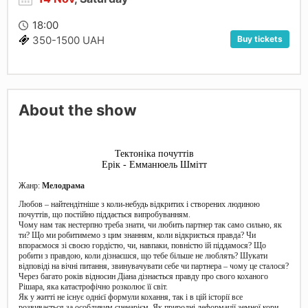
18:00
Buy tickets
350-1500 UAH
About the show
Тектоніка почуттів
Ерік - Емманюель Шмітт
Жанр:
Мелодрама
Любов – найтендітніше з коли-небудь відкритих і створених людиною
почуттів, що постійно піддається випробуванням.
Чому нам так нестерпно треба знати, чи любить партнер так само сильно, як
ти? Що ми робитимемо з цим знанням, коли відкриється правда? Чи
впораємося зі своєю гордістю, чи, навпаки, повністю їй піддамося? Що
робити з правдою, коли дізнаєшся, що тебе більше не люблять? Шукати
відповіді на вічні питання, звинувачувати себе чи партнера – чому це сталося?
Через багато років відносин Діана дізнається правду про свого коханого
Рішара, яка катастрофічно розколює її світ.
Як у житті не існує однієї формули кохання, так і в цій історії все
розвивається за особливим сценарієм. Як природні деформації земної кори,