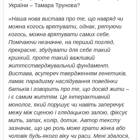
України – Тамара Трунова?
«Наша нова вистава про те, що навряд чи
можна когось врятувати, однак, рятуючи
когось, можна врятувати самих себе.
Помічаючи незначне, на перший погляд,
прекрасне, збудувати для себе такий
крихкий, проте такий важливий
життєстверджувальний фундамент.
Вистава, всупереч твердженням генетиків,
ламає парадигму наслідування поведінки
батьків і говорить про те, що досвід жити –
і є самим життям. Це інтерактивний
монолог, який порушує чи навіть заперечує
межу між сценою і глядацькою залою, фіксує
мить, запах, колір, дотик. Автор тексту
зазначає, що цю роль може грати жінка або
чоловік будь-якого віку чи раси. Мені здалося,