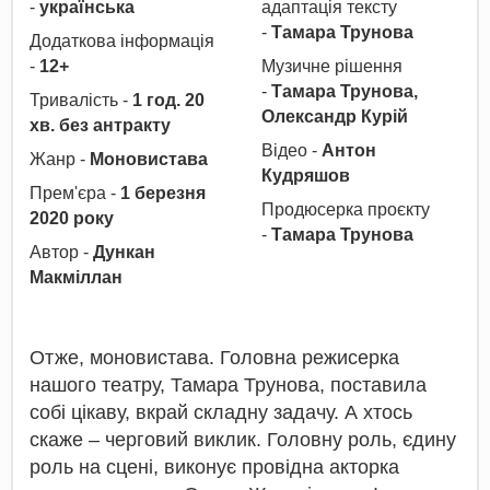
-
українська
адаптація тексту
-
Тамара Трунова
Додаткова інформація
-
12+
Музичне рішення
-
Тамара Трунова,
Тривалість -
1 год. 20
Олександр Курій
хв. без антракту
Відео -
Антон
Жанр -
Моновистава
Кудряшов
Прем'єра -
1 березня
Продюсерка проєкту
2020 року
-
Тамара Трунова
Автор -
Дункан
Макміллан
Отже, моновистава. Головна режисерка
нашого театру, Тамара Трунова, поставила
собі цікаву, вкрай складну задачу. А хтось
скаже – черговий виклик. Головну роль, єдину
роль на сцені, виконує провідна акторка