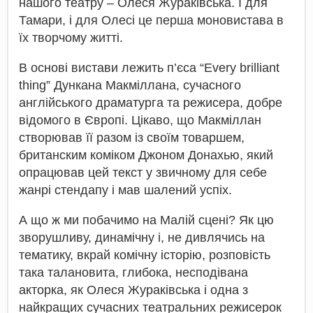
нашого театру – Олеся Жураківська. І для
Тамари, і для Олесі це перша моновистава в
їх творчому житті.
В основі вистави лежить п’єса “Every brilliant
thing” Дункана Макміллана, сучасного
англійського драматурга та режисера, добре
відомого в Європі. Цікаво, що Макміллан
створював її разом із своїм товаршем,
британским коміком Джоном Донахью, який
опрацював цей текст у звичному для себе
жанрі стендапу і мав шалений успіх.
А що ж ми побачимо на Малій сцені? Як цю
зворушливу, динамічну і, не дивлячись на
тематику, вкрай комічну історію, розповість
така талановита, глибока, несподівана
акторка, як Олеся Жураківська і одна з
найкращих сучасних театральних режисерок