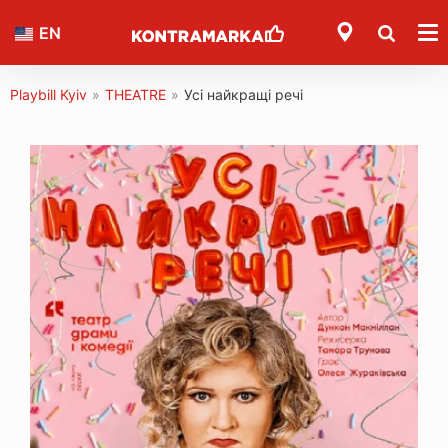
EN
Playbill Kyiv
»
THEATRE
»
Усі найкращі речі