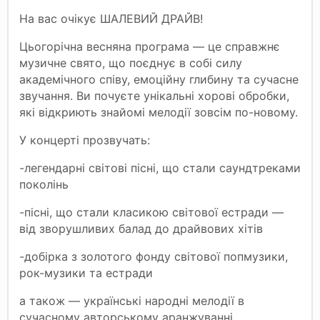
На вас очікує ШАЛЕВИЙ ДРАЙВ!
Цьогорічна весняна програма — це справжнє
музичне свято, що поєднує в собі силу
академічного співу, емоційну глибину та сучасне
звучання. Ви почуєте унікальні хорові обробки,
які відкриють знайомі мелодії зовсім по-новому.
У концерті прозвучать:
-легендарні світові пісні, що стали саундтреками
поколінь
-пісні, що стали класикою світової естради —
від зворушливих балад до драйвових хітів
-добірка з золотого фонду світової попмузики,
рок-музики та естради
а також — українські народні мелодії в
сучасному авторському аранжуванні