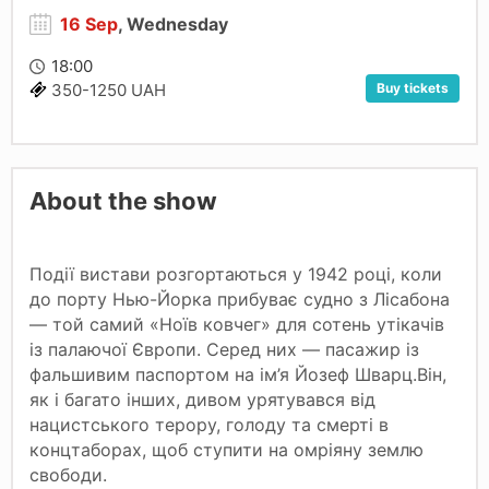
16 Sep
, Wednesday
18:00
Buy tickets
350-1250 UAH
About the show
Події вистави розгортаються у 1942 році, коли
до порту Нью-Йорка прибуває судно з Лісабона
— той самий «Ноїв ковчег» для сотень утікачів
із палаючої Європи. Серед них — пасажир із
фальшивим паспортом на ім’я Йозеф Шварц.Він,
як і багато інших, дивом урятувався від
нацистського терору, голоду та смерті в
концтаборах, щоб ступити на омріяну землю
свободи.