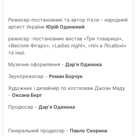
Режисер-постановник та автор пʼєси - народний
артист України
Юрій Одинокий
режисер -постановник вистав «Три товариші»,
«Весілля Фігаро», «Ladies night», «Ніч в Лісабоні»
та інші.
Музичне оформлення -
Дарʼя Одинока
Звукорежисер -
Роман Борчук
Художник і дизайнер по костюмам Джоан Маду
-
Оксана Берг
Продюсер -
Дарʼя Одинока
Генеральний продюсер -
Павло Скорина