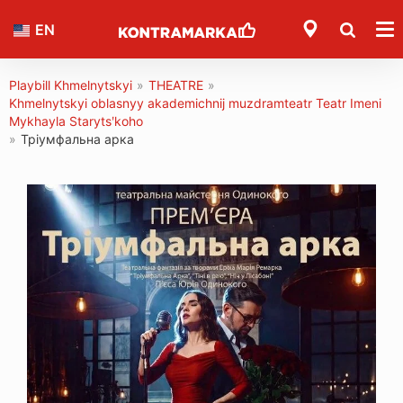
EN
Playbill Khmelnytskyi
»
THEATRE
»
Khmelnytskyi oblasnyy akademіchnij muzdramteatr Teatr Imeni
Mykhayla Starytsʹkoho
»
Тріумфальна арка