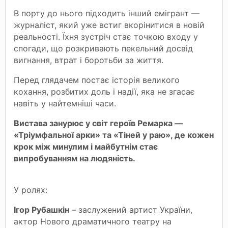
В порту до нього підходить інший емігрант —
журналіст, який уже встиг вкорінитися в новій
реальності. Їхня зустріч стає точкою входу у
спогади, що розкривають пекельний досвід
вигнання, втрат і боротьби за життя.
Перед глядачем постає історія великого
кохання, розбитих доль і надії, яка не згасає
навіть у найтемніші часи.
Вистава занурює у світ героїв Ремарка —
«Тріумфальної арки» та «Тіней у раю», де кожен
крок між минулим і майбутнім стає
випробуванням на людяність.
У ролях:
Ігор Рубашкін
– заслужений артист України,
актор Нового драматичного театру на