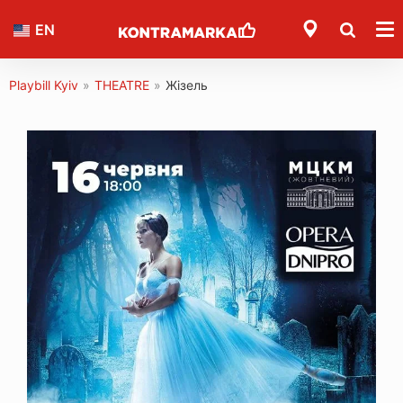
EN
Playbill Kyiv
»
THEATRE
»
Жізель