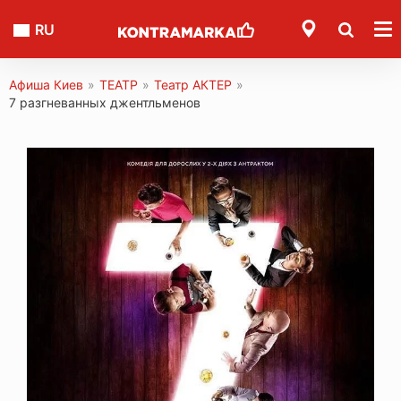
RU
Афиша Киев
»
ТЕАТР
»
Театр АКТЕР
»
7 разгневанных джентльменов