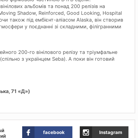
вінілових альбомів та понад 200 релізів на
Moving Shadow, Reinforced, Good Looking, Hospital
ючи також під ембієнт-аліасом Alaska, він створив
атмосфери у поєднанні зі складними, філігранними
ейного 200-го вінілового релізу та тріумфальне
спільно з українцем Seba). А поки він готовий
ька, 71 «Д»)
ый
facebook
Instagram
тий