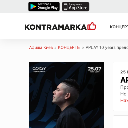
КОНЦЕР
Афиша Киев
»
КОНЦЕРТЫ
»
APLAY 10 years предс
25
A
Пр
Но
На