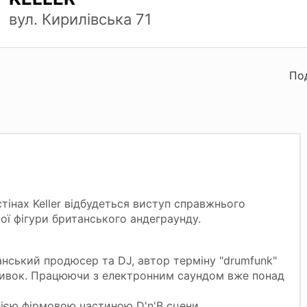
вул. Кирилівська 71
По
стінах Keller відбудеться виступ справжнього
ої фігури британського андеграунду.
анський продюсер та DJ, автор терміну "drumfunk"
бивок. Працюючи з електронним саундом вже понад
сією фірмовою частиною D'n'B сцени.