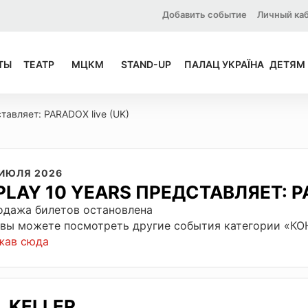
Добавить событие
Личный ка
ТЫ
ТЕАТР
МЦКМ
STAND-UP
ПАЛАЦ УКРАЇНА
ДЕТЯМ
тавляет: PARADOX live (UK)
 ИЮЛЯ 2026
PLAY 10 YEARS ПРЕДСТАВЛЯЕТ: P
одажа билетов остановлена
 вы можете посмотреть другие события категории «К
жав сюда
KELLER