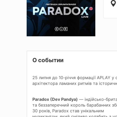
О событии
25 липня до 10-річчя формації APLAY у 
архітектора ламаних ритмів та історичн
Paradox (Dev Pandya)
— індійсько-брит
та беззаперечний король барабанних з
30 років, Paradox став унікальним
музикантом, який сміливо колабить з у