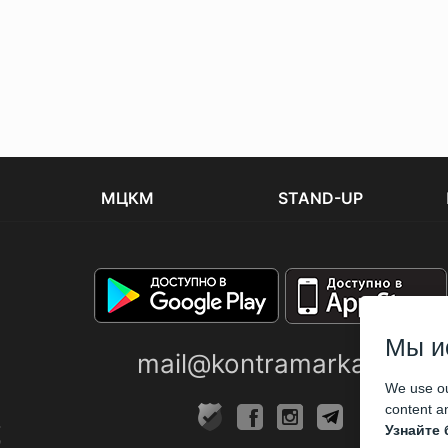
МЦКМ
STAND-UP
Мы и
mail@kontramarka.ua
We use ou
content an
Узнайте 