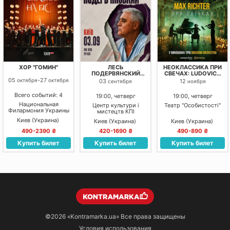
ХОР "ГОМИН"
ЛЕСЬ
НЕОКЛАССИКА ПРИ
ПОДЕРВЯНСКИЙ
СВЕЧАХ: LUDOVICO
НОВЕЙШИЕ
EINAUDI, YANN
05
-
27
октября
октября
03
12
сентября
ноября
РАССКАЗЫ
TIERSEN, MAX
RICHTER
Всего событий: 4
19:00, четверг
19:00, четверг
Национальная
Центр культури і
Театр "Особистості"
Филармония Украины
мистецтв КПІ
Киев (Украина)
Киев (Украина)
Киев (Украина)
490-2390 ₴
420-1690 ₴
490-890 ₴
Купить билет
Купить билет
Купить билет
©2026
«Kontramarka.ua»
Все права защищены
Условия использования