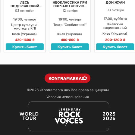
ЛЕСЬ
НЕОКЛАССИКА ПРИ
ДОН ЖУАН
ПОДЕРВЯНСКИЙ
СВЕЧАХ: LUDOVICO
НОВЕЙШИЕ
EINAUDI, YANN
03
октября
03
12
сентября
ноября
РАССКАЗЫ
TIERSEN, MAX
RICHTER
17:00, суббота
19:00, четверг
19:00, четверг
Киевский
Центр культури і
Театр "Особистості"
национальный
мистецтв КПІ
академический театр
Киев (Украина)
Киев (Украина)
Киев (Украина)
оперетты
420-1690 ₴
490-890 ₴
200-1200 ₴
Купить билет
Купить билет
Купить билет
©2026
«Kontramarka.ua»
Все права защищены
Условия использования