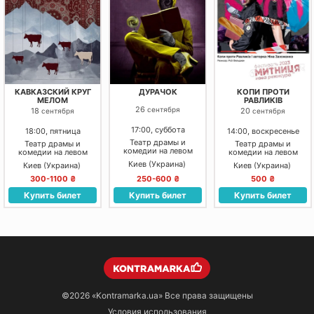
КАВКАЗСКИЙ КРУГ
ДУРАЧОК
КОПИ ПРОТИ
МЕЛОМ
РАВЛИКІВ
26
сентября
18
20
сентября
сентября
17:00, суббота
18:00, пятница
14:00, воскресенье
Театр драмы и
Театр драмы и
Театр драмы и
комедии на левом
комедии на левом
комедии на левом
берегу Днепра
берегу Днепра
берегу Днепра
Киев (Украина)
Киев (Украина)
Киев (Украина)
300-1100 ₴
250-600 ₴
500 ₴
Купить билет
Купить билет
Купить билет
©2026
«Kontramarka.ua»
Все права защищены
Условия использования