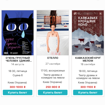
ОЧЕНЬ ГРУСТНЫЙ
ОТЕЛЛО
КАВКАЗСКИЙ КРУГ
ЧЕЛОВЕК (ДИКИЙ
МЕЛОМ
ТЕАТР)
27
сентября
14
18
августа
сентября
17:00, воскресенье
18:30, пятница
18:00, пятница
Театр драмы и
Сцена 6
Театр драмы и
комедии на левом
комедии на левом
берегу Днепра
берегу Днепра
Киев (Украина)
Киев (Украина)
Киев (Украина)
300-1000 ₴
250-800 ₴
300-1100 ₴
Купить билет
Купить билет
Купить билет