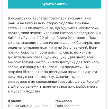
Купить билеты
В українських Карпатах трапилася аномалія, якої
раніше не було за всю історію людства. Сонячне
затемнення вплинуло на те, що відкрився міжчасовий
портал, який переніс хлопчика Віктора в середньовічну
Київську Русь, в 1120 рік від Різдва Христового. Там
школяр знаходить славних легендарних богатирів, про
реальне існування яких ніхто не був упевнений. Вони
повинні боротися проти армії половців, які хочуть
досягти перемоги за будь-яку ціну. Для цього вони
використовують не тільки всю доступну для того часу
зброю, а й чорну магію і таємничі предмети. І їм
потрібен Віктор, який за легендами повинен відкрити
силу могутнього артефакту. Хлопчик чудово
вливається в це середовище і розуміє, що від його дій
в цій епосі залежить доля не тільки його майбутнього,
а й усього людства
В ролях
Режиссер
Даниіл Каменський, Єва
Юрій Ковальов