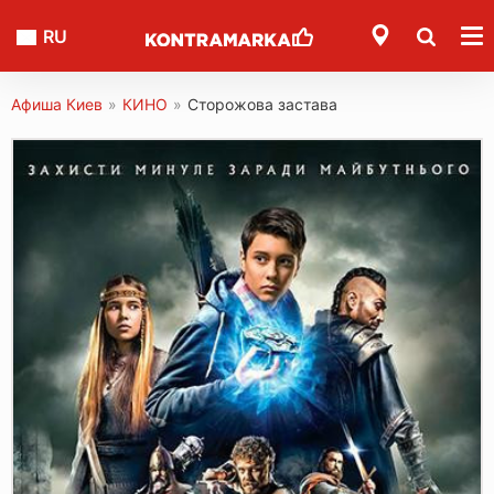
RU
Афиша Киев
»
КИНО
»
Сторожова застава