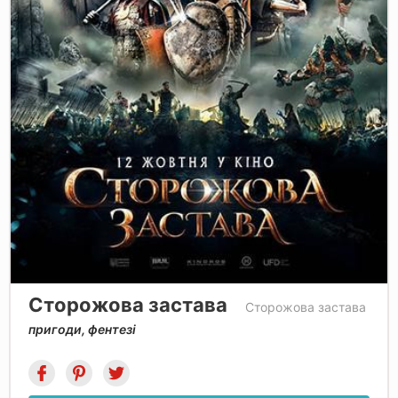
Сторожова застава
Cторожова застава
пригоди, фентезі