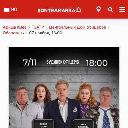
RU
Афиша Киев
»
ТЕАТР
»
Центральный Дом офицеров
»
Оборотень
»
07 ноября, 18:00