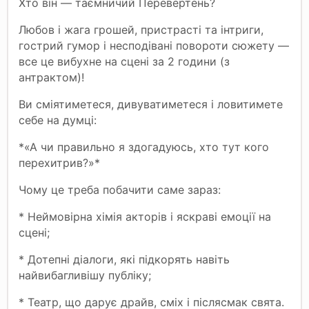
Хто він — таємничий Перевертень?
Любов і жага грошей, пристрасті та інтриги,
гострий гумор і несподівані повороти сюжету —
все це вибухне на сцені за 2 години (з
антрактом)!
Ви сміятиметеся, дивуватиметеся і ловитимете
себе на думці:
*«А чи правильно я здогадуюсь, хто тут кого
перехитрив?»*
Чому це треба побачити саме зараз:
* Неймовірна хімія акторів і яскраві емоції на
сцені;
* Дотепні діалоги, які підкорять навіть
найвибагливішу публіку;
* Театр, що дарує драйв, сміх і післясмак свята.