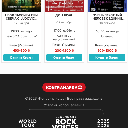
НЕОКЛАССИКА ПРИ
ДОН ЖУАН
ОЧЕНЬ ГРУСТНЫЙ
СВЕЧАХ: LUDOVICO
ЧЕЛОВЕК (ДИКИЙ
EINAUDI, YANN
ТЕАТР)
03
октября
12
14
ноября
августа
TIERSEN, MAX
RICHTER
17:00, суббота
19:00, четверг
18:30, пятница
Киевский
Театр "Особистості"
Сцена 6
национальный
академический театр
Киев (Украина)
Киев (Украина)
Киев (Украина)
оперетты
490-890 ₴
200-1200 ₴
300-1000 ₴
Купить билет
Купить билет
Купить билет
©2026
«Kontramarka.ua»
Все права защищены
Условия использования