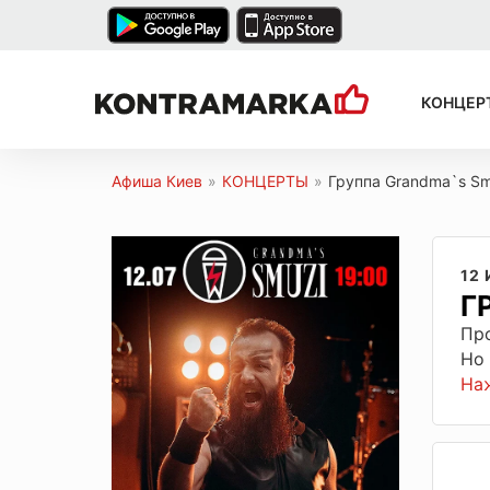
КОНЦЕР
Афиша Киев
»
КОНЦЕРТЫ
»
Группа Grandma`s Sm
12
Г
Пр
Но
На