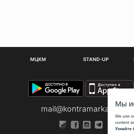
МЦКМ
STAND-UP
Мы и
mail@kontramarka.ua
We use ou
content an
Узнайте 