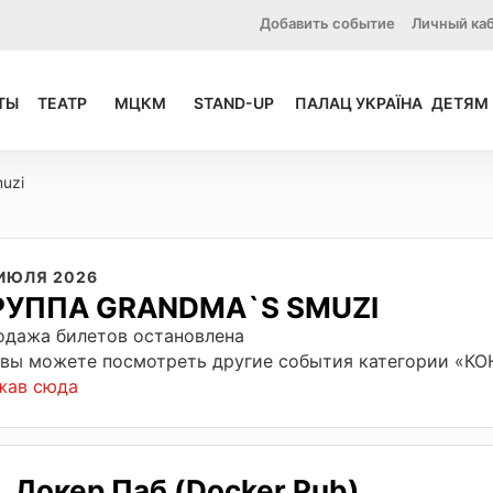
Добавить событие
Личный ка
ТЫ
ТЕАТР
МЦКМ
STAND-UP
ПАЛАЦ УКРАЇНА
ДЕТЯМ
uzi
 ИЮЛЯ 2026
РУППА GRANDMA`S SMUZI
одажа билетов остановлена
 вы можете посмотреть другие события категории «К
жав сюда
Докер Паб (Docker Pub)