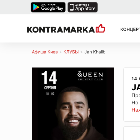
КОНЦЕР
Афиша Киев
»
КЛУБЫ
»
Jah Khalib
14 
J
Пр
Но
На