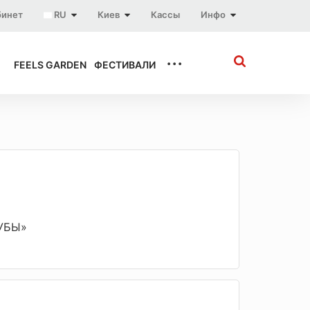
бинет
RU
Киев
Кассы
Инфо
...
FEELS GARDEN
ФЕСТИВАЛИ
ЛУБЫ»