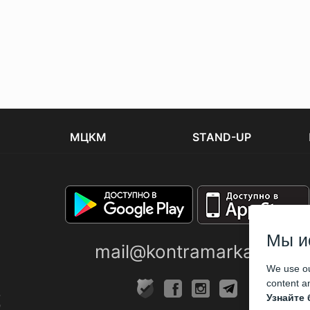
МЦКМ
STAND-UP
Мы и
mail@kontramarka.ua
We use ou
content an
Узнайте 