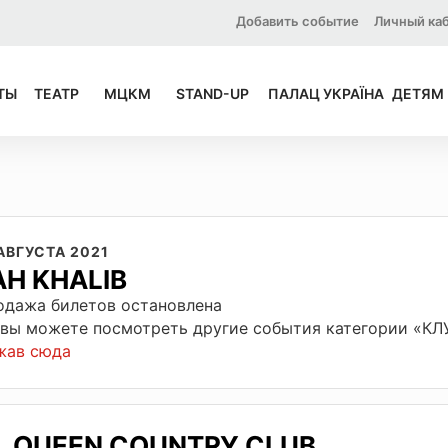
Добавить событие
Личный ка
ТЫ
ТЕАТР
МЦКМ
STAND-UP
ПАЛАЦ УКРАЇНА
ДЕТЯМ
АВГУСТА 2021
AH KHALIB
одажа билетов остановлена
 вы можете посмотреть другие события категории «К
жав сюда
QUEEN COUNTRY CLUB