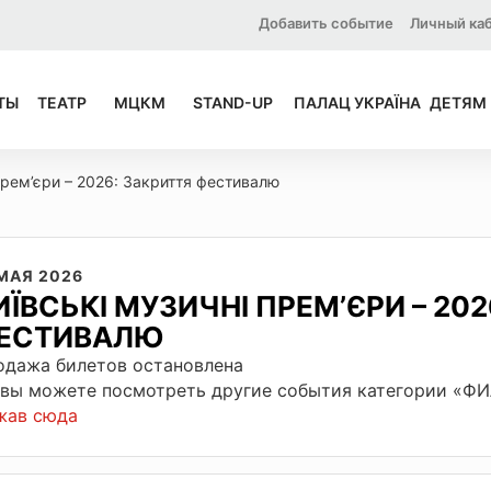
Добавить событие
Личный ка
ТЫ
ТЕАТР
МЦКМ
STAND-UP
ПАЛАЦ УКРАЇНА
ДЕТЯМ
прем’єри – 2026: Закриття фестивалю
 МАЯ 2026
ИЇВСЬКІ МУЗИЧНІ ПРЕМ’ЄРИ – 20
ЕСТИВАЛЮ
одажа билетов остановлена
 вы можете посмотреть другие события категории «
жав сюда