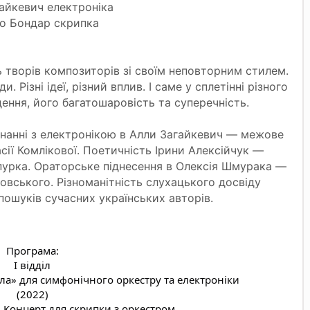
айкевич електроніка
о Бондар скрипка
 творів композиторів зі своїм неповторним стилем.
ди. Різні ідеї, різний вплив. І саме у сплетінні різного
ення, його багатошаровість та суперечність.
нанні з електронікою в Алли Загайкевич — межове
ії Комлікової. Поетичність Ірини Алексійчук —
епурка. Ораторське піднесення в Олексія Шмурака —
бовського. Різноманітність слухацького досвіду
 пошуків сучасних українських авторів.
Програма:
І відділ
ла» для симфонічного оркестру та електроніки
(2022)
– Концерт для скрипки з оркестром