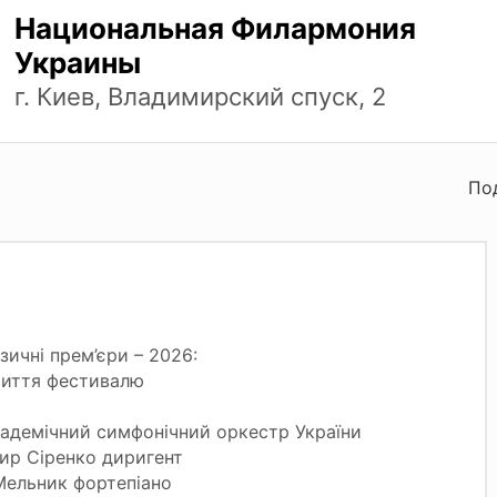
Национальная Филармония
Украины
г. Киев, Владимирский спуск, 2
По
узичні прем’єри – 2026:
риття фестивалю
адемічний симфонічний оркестр України
ир Сіренко диригент
Мельник фортепіано