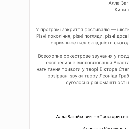
Алла Заг
Кирил
У програмі закриття фестивалю — шість
Різні покоління, різні погляди, різні досві
оприявнюється складність сьогод
Всеохопне оркестрове звучання у поєд
експресивне висловлювання Анастас
нагнітання тривоги у творі Віктора Ст
розірвані звуки твору Леоніда Гра
суголосна різноманітності
Алла Загайкевич – «Простори світ
Анастасія Комлікова 