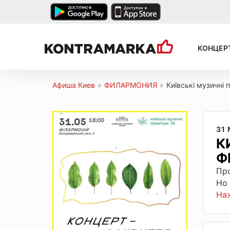
КОНЦЕР
Афиша Киев
»
ФИЛАРМОНИЯ
»
Київські музичні 
31
К
Ф
Пр
Но
На