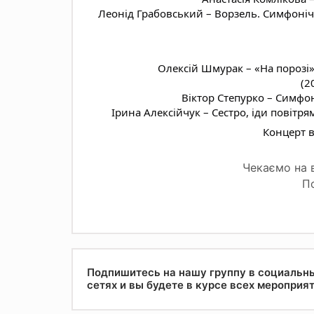
Леонід Грабовський – Ворзель. Симфонічн
Олексій Шмурак – «На порозі»
(2
Віктор Степурко – Симфо
Ірина Алексійчук – Сестро, іди повітр
Концерт в
Чекаємо на в
По
Подпишитесь на нашу группу в социальн
сетях и вы будете в курсе всех мероприя