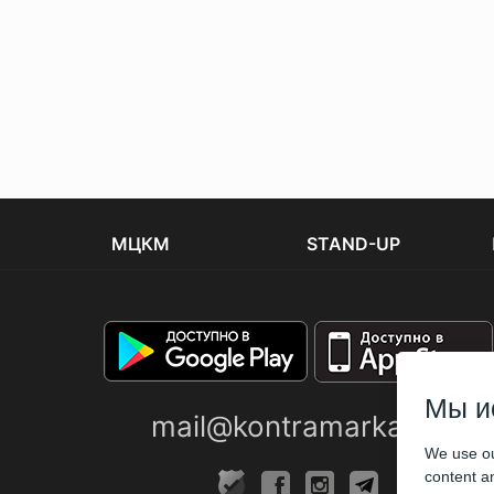
МЦКМ
STAND-UP
Мы и
mail@kontramarka.ua
We use ou
content an