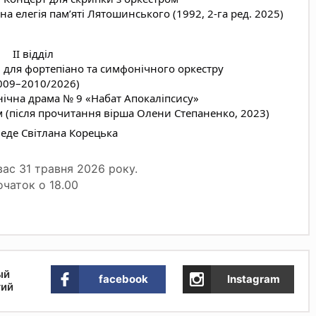
а елегія памʼяті Лятошинського (1992, 2-га ред. 2025)
ІІ відділ
 для фортепіано та симфонічного оркестру
009–2010/2026)
нічна драма № 9 «Набат Апокаліпсису»
ям (після прочитання вірша Олени Степаненко, 2023)
еде Світлана Корецька
ас 31 травня 2026 року.
чаток о 18.00
ый
facebook
Instagram
тий