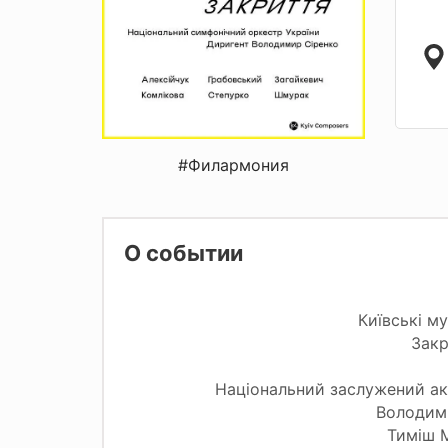
#Филармония
О событии
Київські м
Зак
Національний заслужений ак
Володим
Тиміш 