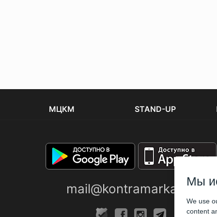
МЦКМ
STAND-UP
Мы и
mail@kontramarka.ua
We use ou
content an