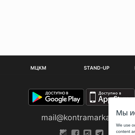
МЦКМ
STAND-UP
Мы и
mail@kontramarka.ua
We use ou
content an