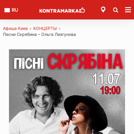
RU
Афиша Киев
»
КОНЦЕРТЫ
»
Песни Скрябина – Ольга Лизгунова