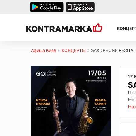
КОНЦЕР
Афиша Киев
»
КОНЦЕРТЫ
»
SAXOPHONE RECITAL
17
S
Пр
Но
На