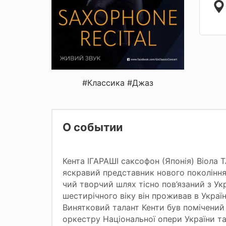
#Классика
#Джаз
О событии
Кента ІГАРАШІ саксофон (Японія) Віола 
яскравий представник нового покоління
чий творчий шлях тісно пов’язаний з Ук
шестирічного віку він проживав в Украї
Винятковий талант Кенти був помічений
оркестру Національної опери України т