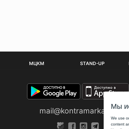
МЦКМ
STAND-UP
Мы и
mail@kontramarka.ua
We use ou
content an