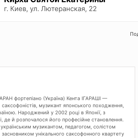
г. Киев, ул. Лютеранская, 22
По
ТАРАН фортепіано (Україна) Кента ІГАРАШІ —
 саксофоністів, музикант японського походження,
раїною. Народжений у 2002 році в Японії, з
ні, де й розпочалося його професійне становлення.
 українським музикантом, педагогом, солістом
а засновником унікального саксофонного квартету