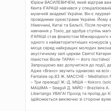
Юрієм ВАСИЛЕВИЧЕМ, який відіграв важ
Кента ІГАРАШІ навчався у спеціалізовані
музичній академії України. Він є лауре
провідними оркестрами України. Йому апл
Німеччині, Китаі та Бельгіі. Після поч
навчання у Токіо, де здобув ступінь маг
ІГАРАШІ став фіналістом Міжнародного 
одного з найавторитетніших конкурсів у
місце серед найкращих молодих викона
акустичному залі церкви Святої Катерин
піаністки Віоли ТАРАН — його постійно
Запрошуємо вас долучитися до події, де
Адже «Bravo» звучить однаково на всіх
Fantaisie op.83 Ж. МАССНЕ - Meditation
– Три прелюдії Ж.-Д. МІША – Kokoro (solo
МАШІМА – Seagull Д. МІЙО – Brazileira А
Libertango УВАГА! Прохід та проїзд до К
здійснюється виключно зі сторони вули