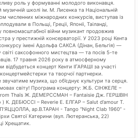
ливу роль у формуванні молодого виконавця.
й музичній школі ім. М. Лисенка та Національній
атом численних міжнародних конкурсів, виступав із
одували в Польщі, Греціі, Японіі, Таіланді,
атку повномасштабної війни музикант продовжив
істра у престижній консерваторії. У 2023 році Кента
конкурсу імені Адольфа САКСА (Дінан, Бельгія) —
 світі саксофонного мистецтва — та посів 5-те
вців. 17 травня 2026 року в атмосферному
и відбудеться концерт Кенти ІГАРАШІ за участі
ї концертмейстерки та творчої партнерки.
 звучатиме музика, що об’єднує культури та серця.
 мовах світу! Програма концерту: Ж.Б. СІНЖЕЛЕ –
 from Thaїs Ж. ДЕМЕРССМАН – Fantaisie Дж. ГЕРШВІН
 ) К. ДЕБЮССІ – Reverie Е. ЕЛГАР – Salut d’amour Т.
. П’ЯЦЦОЛЛА, ар.В.ТАРАН - Tango “Night Clab 1960” -
ірхи Святої Катерини (вул. Лютеранська, 22)
ці Хрещатик.