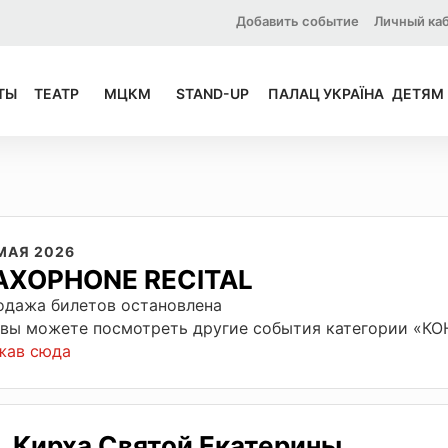
Добавить событие
Личный ка
ТЫ
ТЕАТР
МЦКМ
STAND-UP
ПАЛАЦ УКРАЇНА
ДЕТЯМ
 МАЯ 2026
AXOPHONE RECITAL
одажа билетов остановлена
 вы можете посмотреть другие события категории «К
жав сюда
Кирха Святой Екатерины