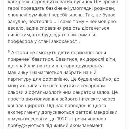
кав’ярнях, серед витіюватих вуличок Печерська
герої провадять безкінечні умоглядні розмови,
сповнені сумнівів і перебільшень. Так, це буває
занудно, нестерпно… і саме тому – неймовірно
весело, адже справжня радість дістанеться
лише тим, хто буде здатен витримати
професора у стані закоханості.
⁵ Актори не зможуть діяти серйозно: вони
приречені бавитися. Бавитися, як дорослі діти,
що знайшли на горищі стару друкарську
машинку і намагаються набрати на ній
партитуру для фортепіано. Це буде емоційно, до
мокрих очей, але не сплутайте ненароком
сльози з офтальмологічним секретом залоз. Це
просто вихлюпування зайвого інтелекту через
канали щирості. Під час проведення цього
експерименту допускаються раптові мандрівки
в мультивсесвіти, де 1920-ті роки яскраво
пробуджуються під живий акомпанемент