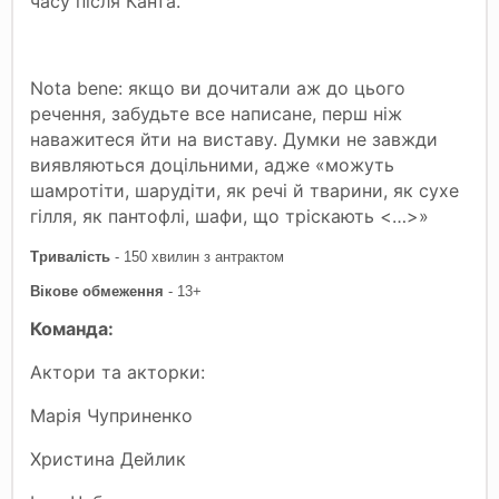
часу після Канта.
Nota bene: якщо ви дочитали аж до цього
речення, забудьте все написане, перш ніж
наважитеся йти на виставу. Думки не завжди
виявляються доцільними, адже «можуть
шамротіти, шарудіти, як речі й тварини, як сухе
гілля, як пантофлі, шафи, що тріскають <…>»
Тривалість
- 150 хвилин з антрактом
Вікове обмеження
- 13+
Команда:
Актори та акторки:
Марія Чуприненко
Христина Дейлик