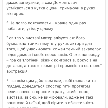
джазової музики, а сам Домонтович
усміхається з кутка сцени, тримаючи в руках
ліхтарик.
⁶ Це довго пояснювати – краще один раз
побачити, утім, у цілому
⁷ світло у виставі матеріалізується: його
буквально триматимуть у руках актори для
того, щоб унаочнювати кожен темний закапелок
підсвідомості своїх персонажів. Отже, попереду
– гра світлотіней, різких контрастів, фокусів на
деталях, а також геометрії променів та світлової
абстракція.
⁸ І за всім цим дійством вам, любі глядачки та
глядачі, доведеться спостерігати протягом
невизначеного хронометражу, який творці
вистави, звісно, не вимірювали, адже не такі
вони вже й наївні, щоб вірити в обʼєктивність