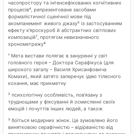
часопростору та інтенсифікованих когнітивних
процесів⁴, репрезентоване засобами
формалістичної сценічної мови під
акомпанемент живого джазу⁵ із застосуванням
ефекту к’яроскуро6 й абстрактних світлових
композицій⁷, протягом невизначеного
хронометражу⁸
¹ Мета вистави полягає в зануренні у світ
головного героя – Доктора Серафікуса (для
широкого загалу – Василя Хрисанфовича
Комахи), який затято заперечує ідею тілесного
кохання, має прикметну
² психологічну особливість, пов’язану з
труднощами у фіксуванні й осмисленні своїх
емоцій і почуттів інших людей, а також
³ боїться модерних жінок. Це зумовлено його
винятковою серафічністю – відірваністю від
приземлених почуттів і пориваннями до високих