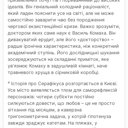
ідеалів. Він геніальний холодний раціоналіст,
який ладен пояснити усе на світі, але не може
самостійно заварити чаю без породження
чергової екзистенційної кризи. Важко зрозуміти,
доктором яких саме наук є Василь Комаха. Він
дивакуватий ерудит, але його «докторство» –
радше іронічна характеристика, ніж конкретний
академічний ступінь. Його дослідницькі шукання
зосереджуються на складанні приміток, яке
увʼязнює Комаху в задушливій кімнаті, наче
травневого хруща в сірниковій коробці.
⁴ Історія про Серафікуса розгортається в Києві.
Усе місто виявляється тлом для саморефлексій
персонажів: чотири суб’єкти постійно
силкуються довести, що любов – це не просто
зітхання під місяцем, а каверзна
тригонометрична задача, у котрій гіпотенуза
завжди зраджує катетам. На пляжах, у