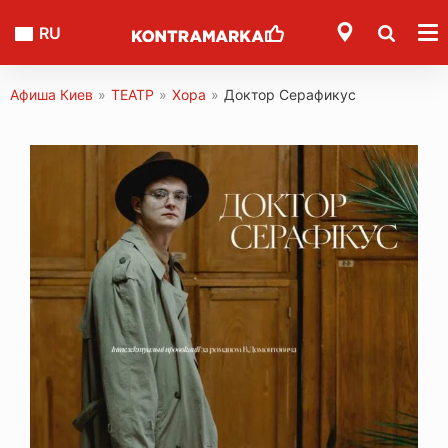
RU
Афиша Киев
»
ТЕАТР
»
Хора
»
Доктор Серафикус