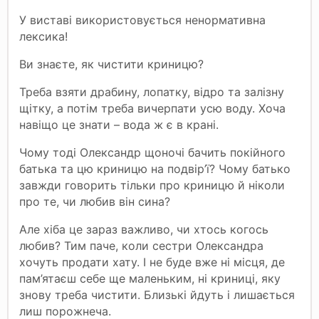
У виставі використовується ненормативна
лексика!
Ви знаєте, як чистити криницю?
Треба взяти драбину, лопатку, відро та залізну
щітку, а потім треба вичерпати усю воду. Хоча
навіщо це знати – вода ж є в крані.
Чому тоді Олександр щоночі бачить покійного
батька та цю криницю на подвір’ї? Чому батько
завжди говорить тільки про криницю й ніколи
про те, чи любив він сина?
Але хіба це зараз важливо, чи хтось когось
любив? Тим паче, коли сестри Олександра
хочуть продати хату. І не буде вже ні місця, де
пам’ятаєш себе ще маленьким, ні криниці, яку
знову треба чистити. Близькі йдуть і лишається
лиш порожнеча.