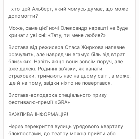
І хто цей Альберт, який чомусь думає, що може
допомогти?
Може, саме цієї ночі Олександр нарешті не буде
кричати уві сні: «Тату, ти мене любив?»
Вистава від режисера Стаса Жиркова напевне
розчулить, але навряд чи вгамує біль від втрат
близьких. Навіть якщо вони зовсім поруч, але
вже далекі. Родинні зв’язки, як канати
страховки, тримають нас на цьому світі, а може,
ще й на тому, звідки ніхто не повертався.
Вистава-володарка спеціального призу
фестивалю-премії «GRA»
ВАЖЛИВА ІНФОРМАЦІЯ!
Через перекриття вулиць урядового кварталу
блокпостами, до театру можна прийти або