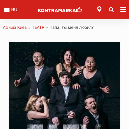
RU
Афиша Киев
»
ТЕАТР
»
Папа, ты меня любил?