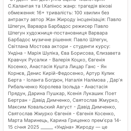
С.Калантая та І.Капінос жанр: трагедія вікові
обмеження: 16+ тривалість: 100 хвилин без
антракту автор Жан Жироду інсценізація: Павло
Шпегун, Варвара Барбадос режисер Павло
Шпегун художниця-постановниця Варвара
Барбадос музичне рішення: Павло Шпегун,
Світлана Мостова актори - студенти курсу:
Ундіна - Марія Шуліка, Єва Борисова, Єлизавета
Кравчук Русалки - Валерія Коцко, Євгенія
Косенко, Анастасія Кушта Лицар Ганс - Ян
Корнєв, Денис Кирій-Федосенко, Артур Кулик
Берта - Іоланта Богдюн, Наталія Налімова , Дарʼя
Рибальченко Королева Ізольда - Анастасія
Прядун, Дарина Пушкар, Ксенія Лукашик Поет
Бертран - Давід Димченко, Святослав Жмурко,
Максим Ковальский Август - Давід Димченко,
Святослав Жмурко Євгенія - Євгенія Косенко,
Марта Маринець, Карина Гриценко премʼєра 14-
15 січня 2025 ______ «Ундіна» Жироду — це