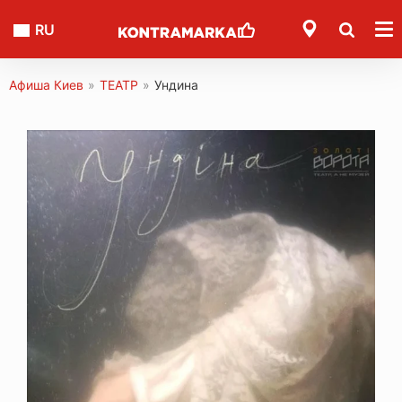
RU
Афиша Киев
»
ТЕАТР
»
Ундина