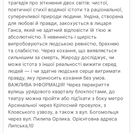
трагедія про зіткнення двох світів: чистої,
поетичної стихії водяної істоти та раціональної,
суперечливої природи людини. Ундіна, створена
для любові й правди, закохується в лицаря
Ганса, який не здатний відповісти їй тією ж
абсолютністю. Її невинність і щирість
випробовуються людською ревністю, брехнею
та слабкістю. Через кохання, що виявляється
сильнішим за смерть, Жироду досліджує, чи
може істота з іншої реальності вижити серед
людей — і чи здатне людське серце витримати
правду, яку приносить кохання без умов.
ВАЖЛИВА ІНФОРМАЦІЯ! Через перекриття
вулиць урядового кварталу блокпостами, до
театру можна пройти або під’їхати з боку метро
Арсенальної через Кріпосний провулок, з
Кловського узвозу, а також з вул. Богомольця
через вул. Пилипа Орлика. Орієнтовна адреса
Липська,10