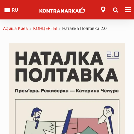
RU
Афиша Киев
»
КОНЦЕРТЫ
»
Наталка Полтавка 2.0