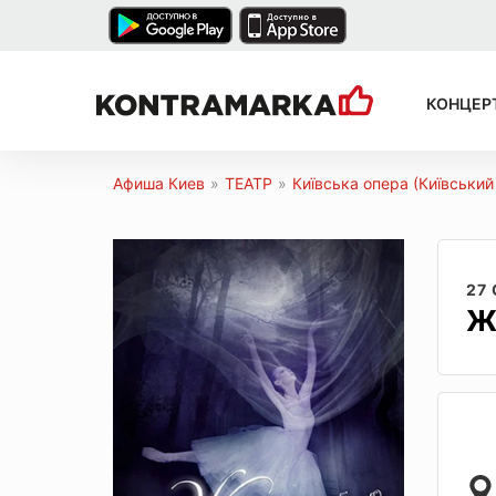
КОНЦЕР
Афиша Киев
»
ТЕАТР
»
Київська опера (Київський
27
Ж