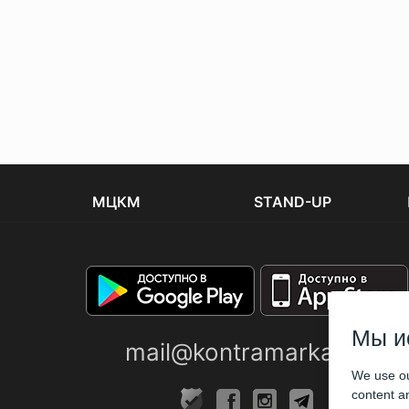
МЦКМ
STAND-UP
Мы и
mail@kontramarka.ua
We use ou
content an