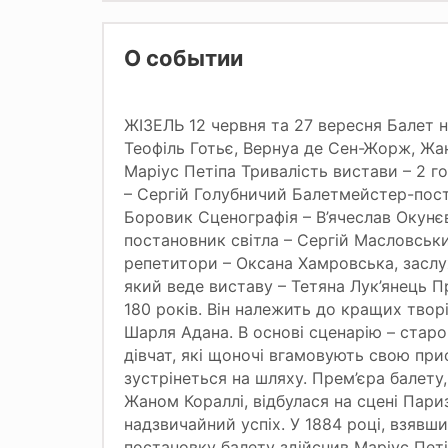
О событии
ЖІЗЕЛЬ 12 червня та 27 вересня Балет н
Теофіль Готьє, Вернуа де Сен-Жорж, Жа
Маріус Петіпа Тривалість вистави – 2 
– Сергій Голубничий Балетмейстер-пост
Боровик Сценографія – В’ячеслав Окунє
постановник світла – Сергій Масловськ
репетитори – Оксана Хамровська, заслу
який веде виставу – Тетяна Лук’янець П
180 років. Він належить до кращих тво
Шарля Адана. В основі сценарію – старо
дівчат, які щоночі вгамовують свою пр
зустрінеться на шляху. Прем’єра балету
Жаном Кораллі, відбулася на сцені Пари
надзвичайний успіх. У 1884 році, взявш
постановку балету здійснив Маріус Петі