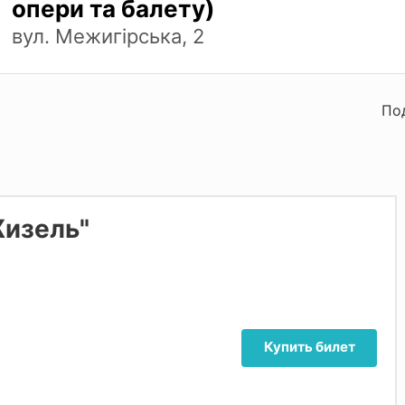
опери та балету)
вул. Межигірська, 2
По
Жизель"
Купить билет