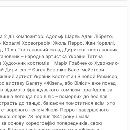
а 2 дії Композитор: Адольф Шарль Адан Лібрето:
н Кораллі Хореографія: Жюль Перро, Жан Кораллі,
год 10 хв Постановний склад Диригент-постановник
ановник – народна артистка України Тетяна
в Художник костюмів – Марія Грабченко Художник-
ий Диригент – Євген Воронко Балетмейстери-
жений артист України Костянтин Віновой Режисер,
ро виставу Балету «Жізель, або Віліси» вже понад
рів відомого французького композитора Адольфа
винна легенда про віліс – померлих до весілля
истрасть до танцю, бажаючи помститися всім, хто
, створеного генієм Жюля Перро і завершеного
зької опери 28 червня 1841 року і мала
и за основу хореографію попередників, свою
па. В історії світового мистецтва «Жізель»