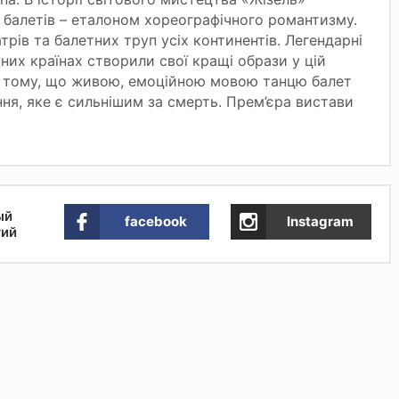
балетів – еталоном хореографічного романтизму.
трів та балетних труп усіх континентів. Легендарні
ізних країнах створили свої кращі образи у цій
 в тому, що живою, емоційною мовою танцю балет
ння, яке є сильнішим за смерть. Прем’єра вистави
ый
facebook
Instagram
тий