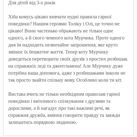
Для дітей від 3-х років
Хіба комусь цікаво вивчати нудні правила гарної
поведінки?
Нашим героями Толіку і Олі, це точно не
цікаво! Вони
частенько ображають не тільки одне
одного, а й свого чемного кота Мурчика. Проте одного
дня їм надходить незвичайне запрошення, яке круто
змінює їх бешкетне життя. Тепер коту Мурчику
доведеться перетворити своїх друзів з простих розбишак
на справжніх леді та джентльмена! Але Мурчику дуже
потрібна ваша допомога, адже з розбишаками інколи не
так просто знайти спільну мову. Особливо коли ти кіт.
Вистава вчить не тільки необхідним правилам гарної
поведінки і ввічливого спілкування з друзями та
дорослими, а й нагадує про такі важливі речі, як
справжня дружба, вміння говорити правду та завжди
залишатись порядною людиною.