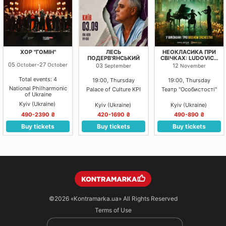
ХОР "ГОМІН"
ЛЕСЬ
НЕОКЛАСИКА ПРИ
ПОДЕРВ'ЯНСЬКИЙ
СВІЧКАХ: LUDOVICO
EINAUDI, YANN
05
-
27
October
October
03
12
September
November
TIERSEN, MAX
RICHTER. КИЇВ.
Total events: 4
19:00, Thursday
19:00, Thursday
National Philharmonic
Palace of Culture KPI
Театр "Особистості"
of Ukraine
Kyiv (Ukraine)
Kyiv (Ukraine)
Kyiv (Ukraine)
490-2390 ₴
420-1690 ₴
490-890 ₴
Buy tickets
Buy tickets
Buy tickets
©2026
«Kontramarka.ua»
All Rights Reserved
Terms of Use