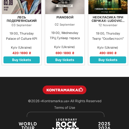
ЛЕСЬ
PIANOБОЙ
НЕОКЛАСИКА ПРИ
ПОДЕРВ'ЯНСЬКИЙ
СВІЧКАХ: LUDOVICO
EINAUDI, YANN
02
September
03
12
September
November
TIERSEN, MAX
RICHTER. КИЇВ.
19:00, Wednesday
19:00, Thursday
19:00, Thursday
ТРЦ Гулівер тераса
Palace of Culture KPI
Театр "Особистості"
Kyiv (Ukraine)
Kyiv (Ukraine)
Kyiv (Ukraine)
420-1690 ₴
690-1890 ₴
490-890 ₴
Buy tickets
Buy tickets
Buy tickets
©2026
«Kontramarka.ua»
All Rights Reserved
Terms of Use