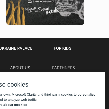
UKRAINE PALACE
FOR KIDS
ABOUT US
PARTHNERS
Cashier
The organizers
Corporate customers
se cookies
PAYMENT
r own, Microsoft Clarity and third-party cookies to personalize
d to analyze web traffic.
e about cookies