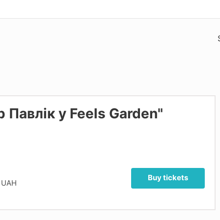
ор Павлік у Feels Garden"
Buy tickets
 UAH