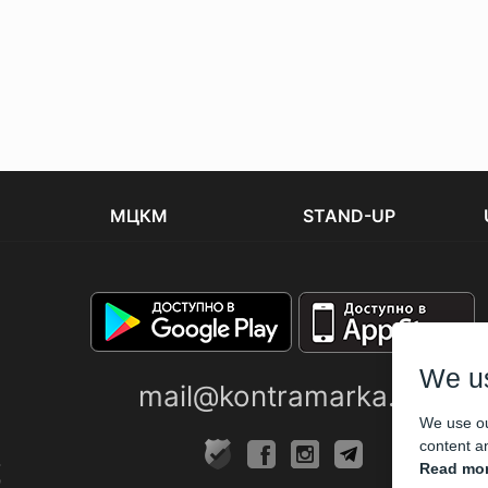
МЦКМ
STAND-UP
We u
mail@kontramarka.ua
We use ou
content an
Read mor