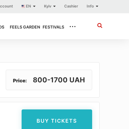
account
EN
Kyiv
Cashier
Info
...
DS
FEELS GARDEN
FESTIVALS
800-1700 UAH
Price:
BUY TICKETS