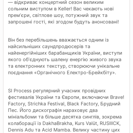
— відкриває концертний сезон великим
сольним виступом в Кeller! Вас чекають нові
премʼєри, світлове шоу, потужний звук та
запрошені гості, які згодом будуть анонсовані!
Він без перебільшень вважається одним із
найсильніших саундпродюсерів та
найенергійніших барабанщиків України, виступи
якого обʼєднують шалену енергію живого звука
та електронних текстур, створюючи унікальне
поєднання «Органічного Електро-Брейкбіту».
SI Process регулярний учасник провідних
фестивалів України та Європи, включаючи Brave!
Factory, Strichka Festival, Black Factory, Брудний
Пес. Його дискографія нараховує два
мініальбоми та більше десятка синглів, зокрема
колаборації із DakhaBrakha, Kurs Valüt, RUSIIIСK,
Dennis Adu та Acid Mamba. Велику частину цих