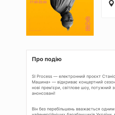
Про подію
SI Process — електронний проєкт Стані
Машина» — відкриває концертний сезон 
нові премʼєри, світлове шоу, потужний з
анонсовані!
Він без перебільшень вважається одним
найенергійніших барабанщиків України,