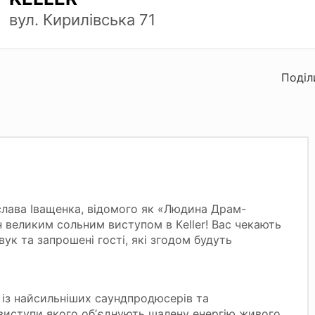
вул. Кирилівська 71
Поділ
слава Іващенка, відомого як «Людина Драм-
великим сольним виступом в Кeller! Вас чекають
вук та запрошені гості, які згодом будуть
 із найсильніших саундпродюсерів та
 виступи якого обʼєднують шалену енергію живого