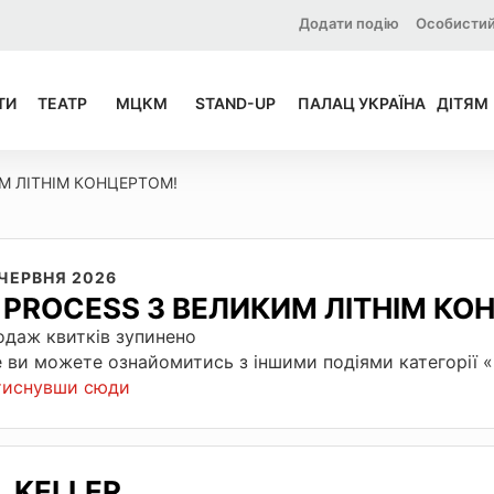
Додати подію
Особистий
ТИ
ТЕАТР
МЦКМ
STAND-UP
ПАЛАЦ УКРАЇНА
ДІТЯМ
ИМ ЛІТНІМ КОНЦЕРТОМ!
 ЧЕРВНЯ 2026
I PROCESS З ВЕЛИКИМ ЛІТНІМ КО
даж квитків зупинено
 ви можете ознайомитись з іншими подіями категорії
тиснувши сюди
KELLER