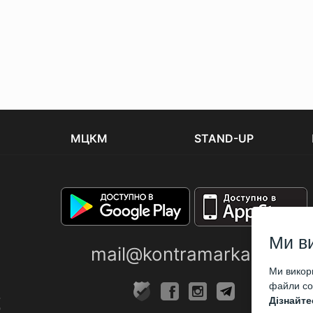
МЦКМ
STAND-UP
Ми в
mail@kontramarka.ua
Ми викори
файли coo
Дізнайте