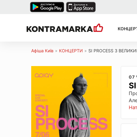
КОНЦЕР
Афіша Київ
»
КОНЦЕРТИ
»
SI PROCESS З ВЕЛИК
07
S
Про
Але
На