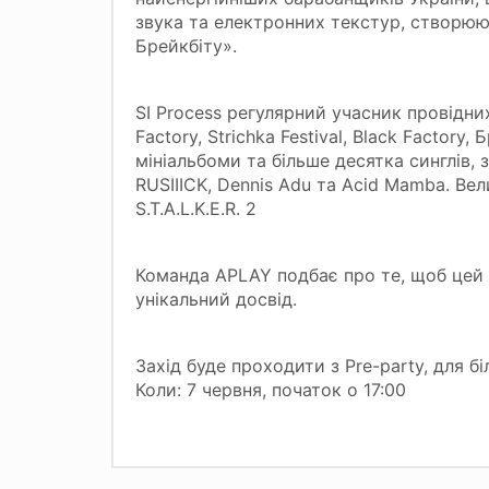
звука та електронних текстур, створюю
Брейкбіту».
SI Process регулярний учасник провідни
Factory, Strichka Festival, Black Factor
мініальбоми та більше десятка синглів, з
RUSIIIСK, Dennis Adu та Acid Mamba. Ве
S.T.A.L.K.E.R. 2
Команда APLAY подбає про те, щоб цей в
унікальний досвід.
Захід буде проходити з Pre-party, для б
Коли: 7 червня, початок о 17:00