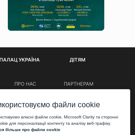
ПАЛАЦ УКРАЇНА
ДІТЯМ
ПРО НАС
ПАРТНЕРАМ
Каси
Організаторам
Корпоративним клієнтам
икористовуємо файли cookie
ОПЛАТА
стовуємо власні файли cookie, Microsoft Clarity та сторонні
kie для персоналізації контенту та аналізу веб-трафіку.
ся більше про файли cookie