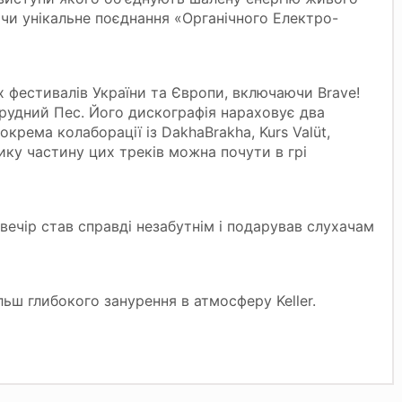
чи унікальне поєднання «Органічного Електро-
х фестивалів України та Європи, включаючи Brave!
y, Брудний Пес. Його дискографія нараховує два
окрема колаборації із DakhaBrakha, Kurs Valüt,
лику частину цих треків можна почути в грі
ечір став справді незабутнім і подарував слухачам
ільш глибокого занурення в атмосферу Keller.